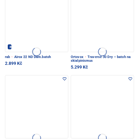
Rab - PEC POD SNĚŽKOU
rab
·
Airox 22 ND Dám.batoh
Ortovox
·
Traverse 30 Dry – batoh na
skialpinismus
2.899 Kč
5.299 Kč