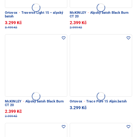
Ortovox
·
Traverse Light 15 – alpský
McKINLEY
·
Alpský batoh Black Burn
batoh
CT 20
3.299 Kč
2.399 Kč
3.499 Kč
2.999 Kč
McKINLEY
·
Alpský batoh Black Burn
Ortovox
·
Trace Pure 15 Alpin.batoh
CT 20
3.299 Kč
2.399 Kč
2.999 Kč