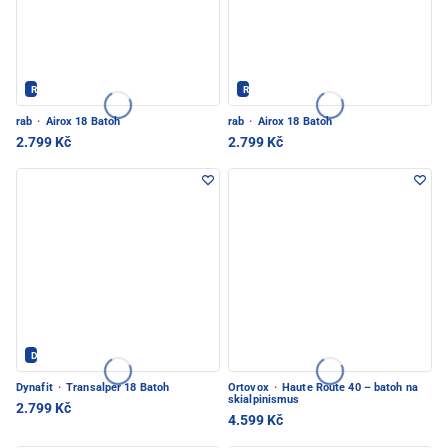
Rab - PEC POD SNĚŽKOU
Rab - PEC POD SNĚŽKOU
rab
·
Airox 18 Batoh
rab
·
Airox 18 Batoh
2.799 Kč
2.799 Kč
Dynafit - PEC POD SNĚŽKOU
Dynafit
·
Transalper 18 Batoh
Ortovox
·
Haute Route 40 – batoh na
skialpinismus
2.799 Kč
4.599 Kč