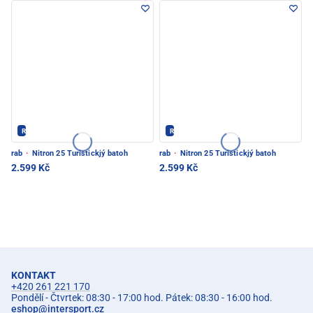
Rab - PEC POD SNĚŽKOU
Rab - PEC POD SNĚŽKOU
rab
·
Nitron 25 Turistickjý batoh
rab
·
Nitron 25 Turistickjý batoh
2.599 Kč
2.599 Kč
KONTAKT
+420 261 221 170
Pondělí - Čtvrtek: 08:30 - 17:00 hod. Pátek: 08:30 - 16:00 hod.
eshop
@
intersport.cz