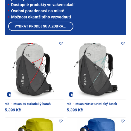
Dostupné produkty ve vašem okolí
Osobní poradenství na místě
Možnost okamžitého vyzvednutí
VYBRAT PRODEJNU A ZOBRAZIT PRODUKTY
Rab - PEC POD SNĚŽKOU
Rab - PEC POD SNĚŽKOU
rab
·
Muon 40 turistický batoh
rab
·
Muon ND40 turistický batoh
5.399 Kč
5.399 Kč