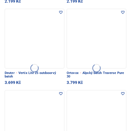
2.199 Kč
2.199 Kč
Deuter
·
Vertix Lite 25 outdooorvý
Ortovox
·
Alpský batoh Traverse Pure
batoh
30
3.699 Kč
3.799 Kč