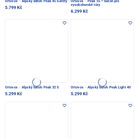
Ortovox
·
Alpský batoh Peak 45 Safety
Ortovox
·
Peak 55 – batoh pro
vysokohorské túry
5.799 Kč
6.299 Kč
Ortovox
·
Alpský batoh Peak 32 S
Ortovox
·
Alpský batoh Peak Light 40
5.299 Kč
5.299 Kč