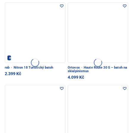
Rab - PEC POD SNĚŽKOU
rab
·
Nitron 18 Turistický batoh
Ortovox
·
Haute Route 30 S – batoh na
skialpinismus
2.399 Kč
4.099 Kč