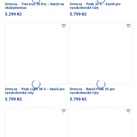
Ortovox
·
Traverse 30 Dry – batoh na
Ortovox
·
Peak 32 S – batoh pro
skialpinismus
vysokohorské túry
5.299 Kč
5.799 Kč
Ortovox
·
Peak Light 38 S – batoh pro
Ortovox
·
Batoh Peak 35 pro
vysokohorské túry
vysokohorské túry
5.799 Kč
5.799 Kč