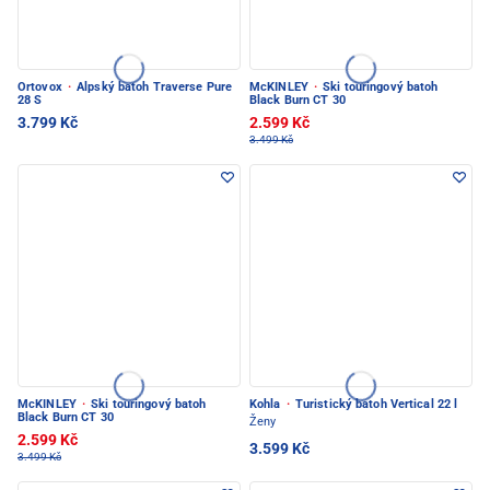
Ortovox
·
Alpský batoh Traverse Pure
McKINLEY
·
Ski touringový batoh
28 S
Black Burn CT 30
3.799 Kč
2.599 Kč
3.499 Kč
McKINLEY
·
Ski touringový batoh
Kohla
·
Turistický batoh Vertical 22 l
Black Burn CT 30
Ženy
2.599 Kč
3.599 Kč
3.499 Kč