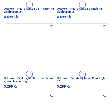
Ortovox
·
Haute Route 30 S – batoh na
Ortovox
·
Haute Route 32 batoh na
skialpinismus
skialpinismus
4.599 Kč
4.599 Kč
Ortovox
·
Peak Light 30 S – batoh pro
Ortovox
·
Turistický batoh Peak Light
vysokohorské túry
32
5.299 Kč
5.299 Kč