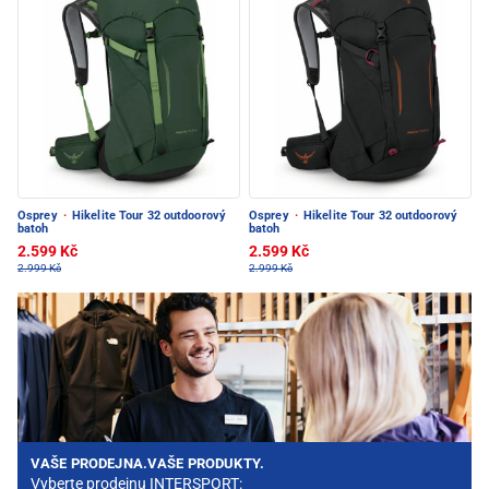
Osprey
·
Hikelite Tour 32 outdoorový
Osprey
·
Hikelite Tour 32 outdoorový
batoh
batoh
2.599 Kč
2.599 Kč
2.999 Kč
2.999 Kč
VAŠE PRODEJNA.VAŠE PRODUKTY.
Vyberte prodejnu INTERSPORT: