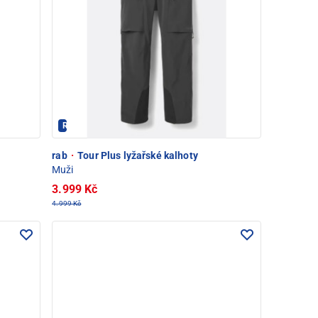
Rab - PEC POD SNĚŽKOU
rab
·
Tour Plus lyžařské kalhoty
Muži
3.999 Kč
4.999 Kč