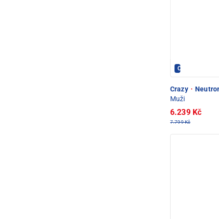
Crazy - PEC P
Crazy
·
Neutron
Muži
6.239 Kč
7.799 Kč