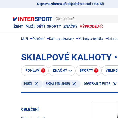
Doprava zdarma při objednávce nad 1500 Kč
Co hledáte?
ŽENY
MUŽI
DĚTI
SPORTY
ZNAČKY
VÝPRODEJ
Muži
Oblečení
Kalhoty a kraťasy
Kalhoty a tepláky
Skialp
SKIALPOVÉ KALHOTY •
POHLAVÍ
ZNAČKY
SPORTY
VELIK
1
1
SKIALPINISMUS
ODSTRANIT FILTR
MUŽI
OBLEČENÍ