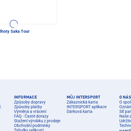
lhoty Saka Tour
INFORMACE
MŮJ INTERSPORT
O NÁS
Způsoby dopravy
Zákaznická karta
O spol
d.
Způsoby platby
INTERSPORT aplikace
Oznáme
Výměna a vrácení
Dárková karta
Síť pa
FAQ - Časté dotazy
Naše 
Stažení výrobku z prodeje
Udržit
Obchodní podmínky
Techn
Tabulky velikostí