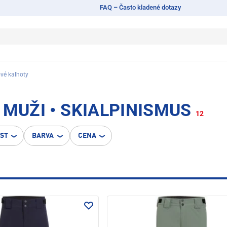
FAQ – Často kladené dotazy
ové kalhoty
 MUŽI • SKIALPINISMUS
12
OST
BARVA
CENA