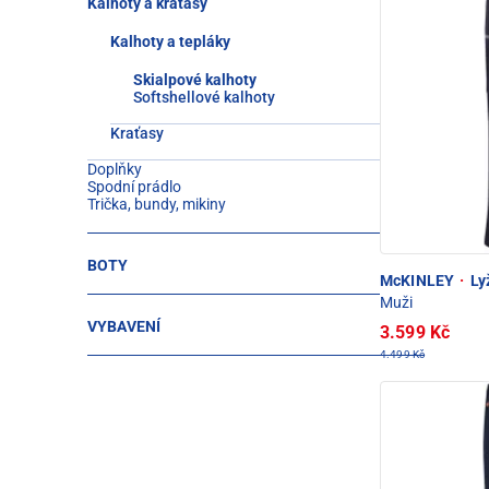
Kalhoty a kraťasy
Kalhoty a tepláky
Skialpové kalhoty
Softshellové kalhoty
Kraťasy
Doplňky
Spodní prádlo
Trička, bundy, mikiny
BOTY
McKINLEY
·
Lyž
Muži
VYBAVENÍ
3.599 Kč
4.499 Kč