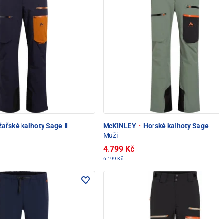
ařské kalhoty Sage II
McKINLEY
·
Horské kalhoty Sage
Muži
4.799 Kč
6.199 Kč