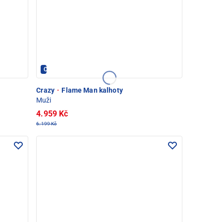
Crazy - PEC POD SNĚŽKOU
Crazy
·
Flame Man kalhoty
Muži
4.959 Kč
6.199 Kč