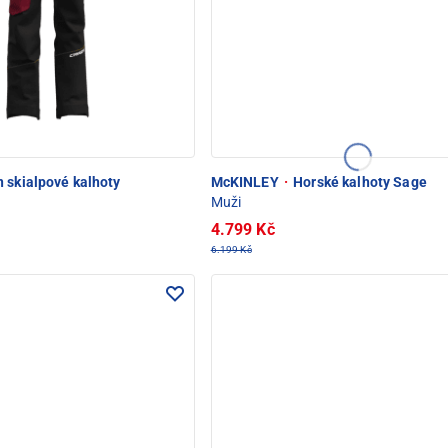
OD SNĚŽKOU
 skialpové kalhoty
McKINLEY
·
Horské kalhoty Sage
Muži
4.799 Kč
6.199 Kč