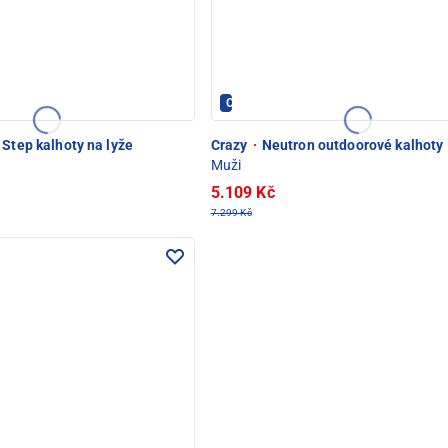
Crazy - PEC POD SNĚŽKOU
Step kalhoty na lyže
Crazy
·
Neutron outdoorové kalhoty
Muži
5.109 Kč
7.299 Kč