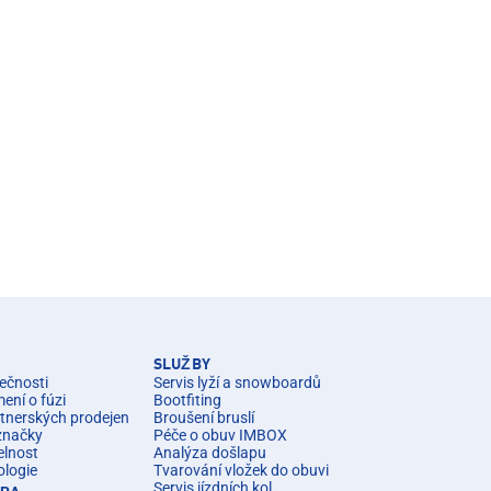
SLUŽBY
ečnosti
Servis lyží a snowboardů
ní o fúzi
Bootfiting
rtnerských prodejen
Broušení bruslí
značky
Péče o obuv IMBOX
elnost
Analýza došlapu
ologie
Tvarování vložek do obuvi
Servis jízdních kol