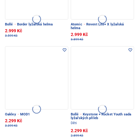
Bollé
·
Border lyžařská helma
Atomic
·
Revent Lite+ X lyžařská
helma
2.999 Kč
2.999 Kč
3.599 Kč
3.899 Kč
Oakley
·
MOD1
Bollé
·
Keystone + Rocket Youth sada
lyžařských přileb
2.299 Kč
Děti
3.399 Kč
2.299 Kč
2.899 Kč