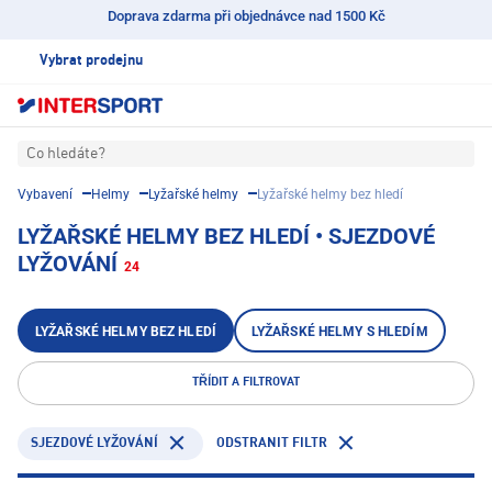
Doprava zdarma při objednávce nad 1500 Kč
Vybrat prodejnu
Co hledáte?
Vybavení
Helmy
Lyžařské helmy
Lyžařské helmy bez hledí
LYŽAŘSKÉ HELMY BEZ HLEDÍ • SJEZDOVÉ
LYŽOVÁNÍ
24
LYŽAŘSKÉ HELMY BEZ HLEDÍ
LYŽAŘSKÉ HELMY S HLEDÍM
TŘÍDIT A FILTROVAT
ODSTRANIT FILTR
SJEZDOVÉ LYŽOVÁNÍ