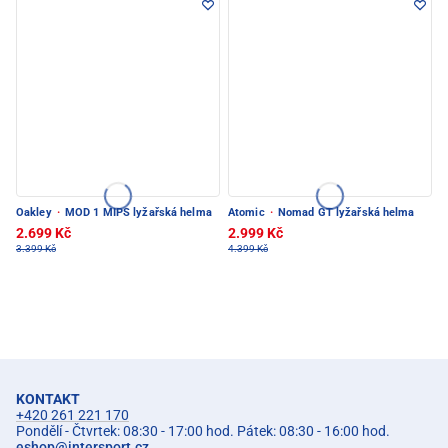
Oakley
·
MOD 1 MIPS lyžařská helma
Atomic
·
Nomad GT lyžařská helma
2.699 Kč
2.999 Kč
3.399 Kč
4.399 Kč
KONTAKT
+420 261 221 170
Pondělí - Čtvrtek: 08:30 - 17:00 hod. Pátek: 08:30 - 16:00 hod.
eshop
@
intersport.cz