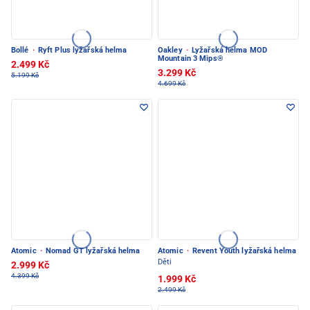
Bollé
·
Ryft Plus lyžařská helma
Oakley
·
Lyžařská helma MOD
Mountain 3 Mips®
2.499 Kč
3.299 Kč
5.199 Kč
4.699 Kč
Atomic
·
Nomad GT lyžařská helma
Atomic
·
Revent Youth lyžařská helma
Děti
2.999 Kč
4.399 Kč
1.999 Kč
2.499 Kč