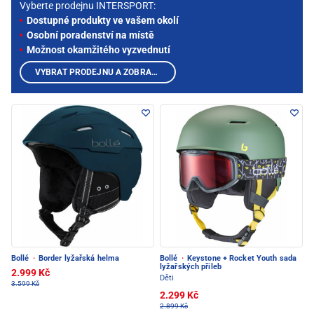
Vyberte prodejnu INTERSPORT:
Dostupné produkty ve vašem okolí
Osobní poradenství na místě
Možnost okamžitého vyzvednutí
VYBRAT PRODEJNU A ZOBRAZIT PRODUKTY
Bollé
·
Border lyžařská helma
Bollé
·
Keystone + Rocket Youth sada
lyžařských přileb
2.999 Kč
Děti
3.599 Kč
2.299 Kč
2.899 Kč