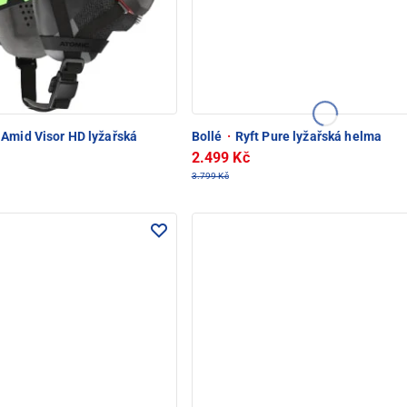
Amid Visor HD lyžařská
Bollé
·
Ryft Pure lyžařská helma
2.499 Kč
3.799 Kč