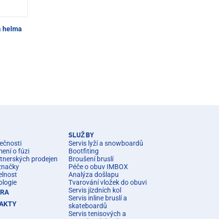
á helma
SLUŽBY
ečnosti
Servis lyží a snowboardů
ní o fúzi
Bootfiting
rtnerských prodejen
Broušení bruslí
značky
Péče o obuv IMBOX
elnost
Analýza došlapu
ologie
Tvarování vložek do obuvi
Servis jízdních kol
ÉRA
Servis inline bruslí a
AKTY
skateboardů
Servis tenisových a