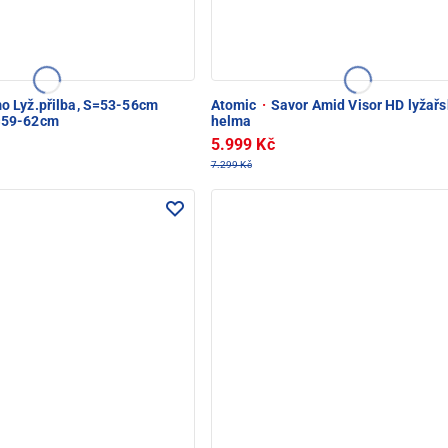
 Lyž.přilba, S=53-56cm
Atomic
·
Savor Amid Visor HD lyžařs
=59-62cm
helma
5.999 Kč
7.299 Kč