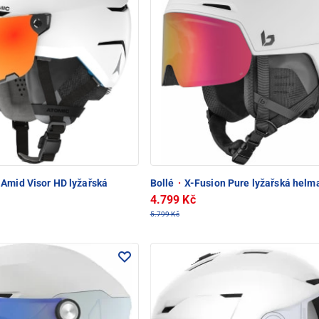
Amid Visor HD lyžařská
Bollé
·
X-Fusion Pure lyžařská helm
4.799 Kč
5.799 Kč