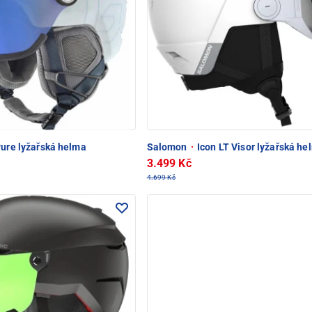
ure lyžařská helma
Salomon
·
Icon LT Visor lyžařská he
3.499 Kč
4.699 Kč