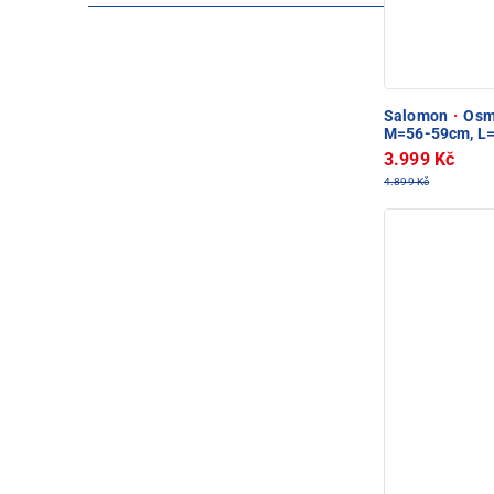
Salomon
·
Osmo
M=56-59cm, L
3.999 Kč
4.899 Kč