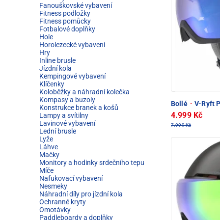
Fanouškovské vybavení
Fitness podložky
Fitness pomůcky
Fotbalové doplňky
Hole
Horolezecké vybavení
Hry
Inline brusle
Jízdní kola
Kempingové vybavení
Klíčenky
Koloběžky a náhradní kolečka
Kompasy a buzoly
Bollé
·
V-Ryft P
Konstrukce branek a košů
4.999 Kč
Lampy a svítilny
Lavinové vybavení
7.999 Kč
Lední brusle
Lyže
Láhve
Mačky
Monitory a hodinky srdečního tepu
Míče
Nafukovací vybavení
Nesmeky
Náhradní díly pro jízdní kola
Ochranné kryty
Omotávky
Paddleboardy a doplňky