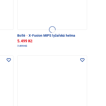
Bollé
·
X-Fusion MIPS lyžařská helma
5.499 Kč
7.899 Kč