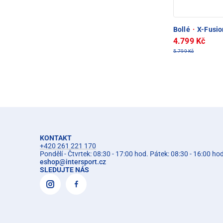
Bollé
·
X-Fusio
4.799 Kč
5.799 Kč
KONTAKT
+420 261 221 170
Pondělí - Čtvrtek: 08:30 - 17:00 hod. Pátek: 08:30 - 16:00 ho
eshop
@
intersport.cz
SLEDUJTE NÁS