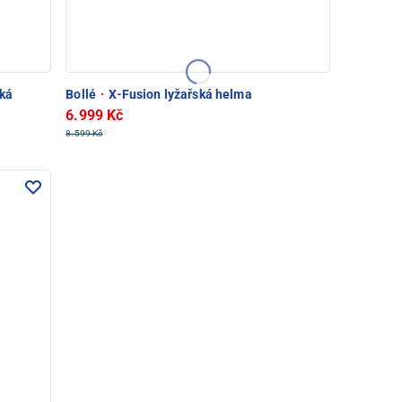
ká
Bollé
·
X-Fusion lyžařská helma
6.999 Kč
8.599 Kč