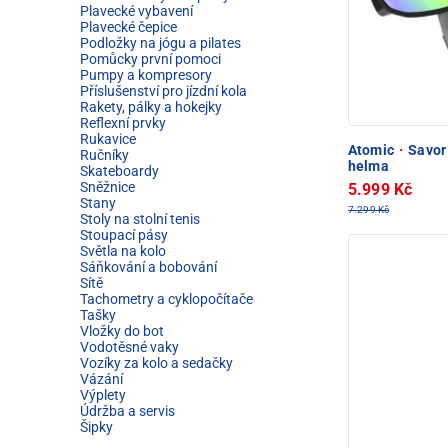
Plavecké vybavení
Plavecké čepice
Podložky na jógu a pilates
Pomůcky první pomoci
Pumpy a kompresory
Příslušenství pro jízdní kola
Rakety, pálky a hokejky
Reflexní prvky
Rukavice
Atomic
·
Savor 
Ručníky
helma
Skateboardy
Sněžnice
5.999 Kč
Stany
7.299 Kč
Stoly na stolní tenis
Stoupací pásy
Světla na kolo
Sáňkování a bobování
Sítě
Tachometry a cyklopočítače
Tašky
Vložky do bot
Vodotěsné vaky
Vozíky za kolo a sedačky
Vázání
Výplety
Údržba a servis
Šipky