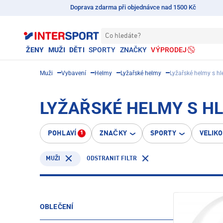
Doprava zdarma při objednávce nad 1500 Kč
Co hledáte?
ŽENY
MUŽI
DĚTI
SPORTY
ZNAČKY
VÝPRODEJ
Muži
Vybavení
Helmy
Lyžařské helmy
Lyžařské helmy s h
LYŽAŘSKÉ HELMY S HL
POHLAVÍ
ZNAČKY
SPORTY
VELIK
1
ODSTRANIT FILTR
MUŽI
OBLEČENÍ