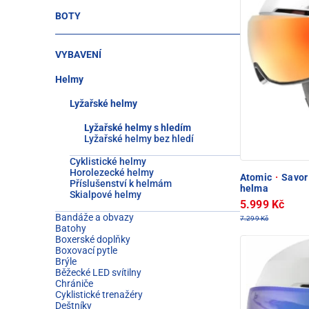
BOTY
VYBAVENÍ
Helmy
Lyžařské helmy
Lyžařské helmy s hledím
Lyžařské helmy bez hledí
Cyklistické helmy
Horolezecké helmy
Atomic
·
Savor 
Příslušenství k helmám
helma
Skialpové helmy
5.999 Kč
Bandáže a obvazy
7.299 Kč
Batohy
Boxerské doplňky
Boxovací pytle
Brýle
Běžecké LED svítilny
Chrániče
Cyklistické trenažéry
Deštníky