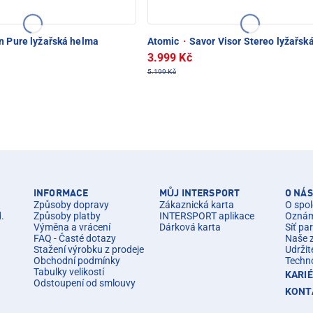
n Pure lyžařská helma
Atomic
·
Savor Visor Stereo lyžařsk
3.999 Kč
5.199 Kč
INFORMACE
MŮJ INTERSPORT
O NÁS
Způsoby dopravy
Zákaznická karta
O spol
d.
Způsoby platby
INTERSPORT aplikace
Oznáme
Výměna a vrácení
Dárková karta
Síť pa
FAQ - Časté dotazy
Naše 
Stažení výrobku z prodeje
Udržit
Obchodní podmínky
Techn
Tabulky velikostí
KARI
Odstoupení od smlouvy
KONT