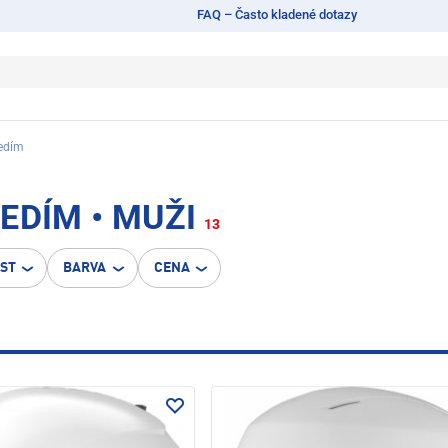
FAQ – Často kladené dotazy
ledím
EDÍM • MUŽI
13
OST
BARVA
CENA