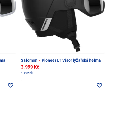
lma
Salomon
·
Pioneer LT Visor lyžařská helma
3.999 Kč
4.699 Kč