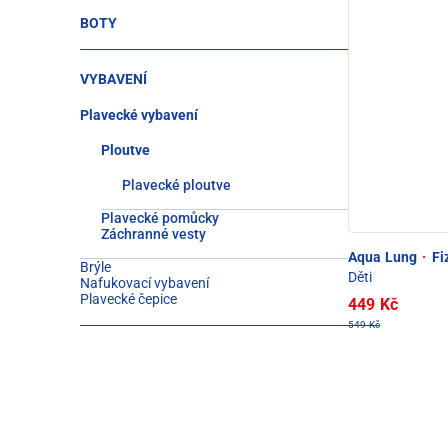
BOTY
VYBAVENÍ
Plavecké vybavení
Ploutve
Plavecké ploutve
Plavecké pomůcky
Záchranné vesty
Aqua Lung
·
Fi
Brýle
Děti
Nafukovací vybavení
Plavecké čepice
449 Kč
549 Kč