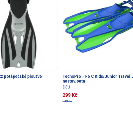
zz potápečské ploutve
TecnoPro
·
F6 C Kids/Junior Travel 
nastav.pata
Děti
299 Kč
549 Kč