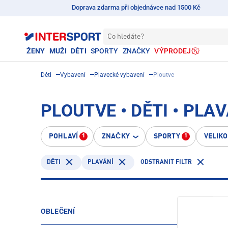
Doprava zdarma při objednávce nad 1500 Kč
Co hledáte?
ŽENY
MUŽI
DĚTI
SPORTY
ZNAČKY
VÝPRODEJ
Děti
Vybavení
Plavecké vybavení
Ploutve
PLOUTVE • DĚTI • PLA
POHLAVÍ
ZNAČKY
SPORTY
VELIK
1
1
PLAVÁNÍ
ODSTRANIT FILTR
DĚTI
OBLEČENÍ