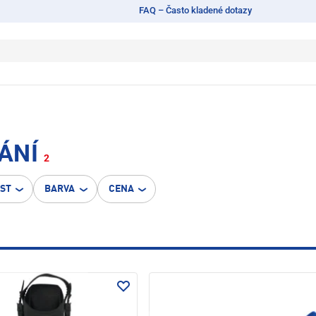
FAQ – Často kladené dotazy
VÁNÍ
2
OST
BARVA
CENA