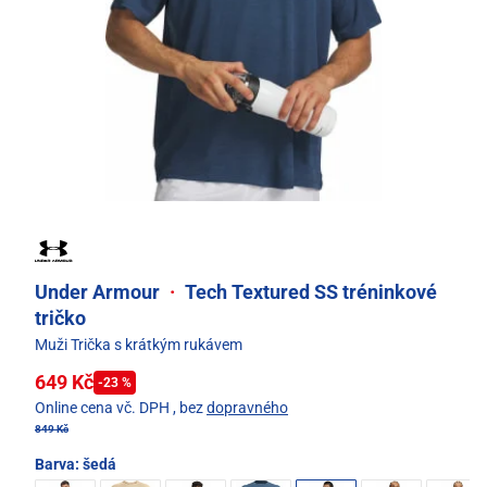
Under Armour
·
Tech Textured SS tréninkové
tričko
Muži Trička s krátkým rukávem
649 Kč
-23 %
Online cena vč. DPH
, bez
dopravného
849 Kč
Barva:
šedá