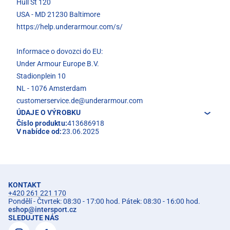
Hull St 120
USA - MD 21230 Baltimore
https://help.underarmour.com/s/
Informace o dovozci do EU:
Under Armour Europe B.V.
Stadionplein 10
NL - 1076 Amsterdam
customerservice.de@underarmour.com
ÚDAJE O VÝROBKU
Číslo produktu:
413686918
V nabídce od:
23.06.2025
KONTAKT
+420 261 221 170
Pondělí - Čtvrtek: 08:30 - 17:00 hod. Pátek: 08:30 - 16:00 hod.
eshop
@
intersport.cz
SLEDUJTE NÁS