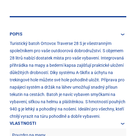
POPIS
Turistický batoh Ortovox Traverse 28 S je všestranným
společníkem pro vaše outdoorová dobrodružství. S objemem
28 litrů nabízí dostatek místa pro vaše vybavení. Integrovaná
přihrádka na mapy a bederní kapsa zajišťují praktické uložení
důležitých drobností. Díky systému A-Skifix a úchytu na
trekingové hole můžete své hole pohodlně uložit. Příprava pro
napájecí systém a držák na láhev umožňují snadný přísun
tekutin na cestách. Batoh je navíc vybaven smyčkami na
vybavení, síťkou na helmu a pláštěnkou. S hmotností pouhých
940 g je lehký a pohodlný na nošení. Ideální pro všechny, kteří
chtějí vyrazit na túru pohodlně a dobře vybaveni.
VLASTNOSTI
Pouzdro na mapy