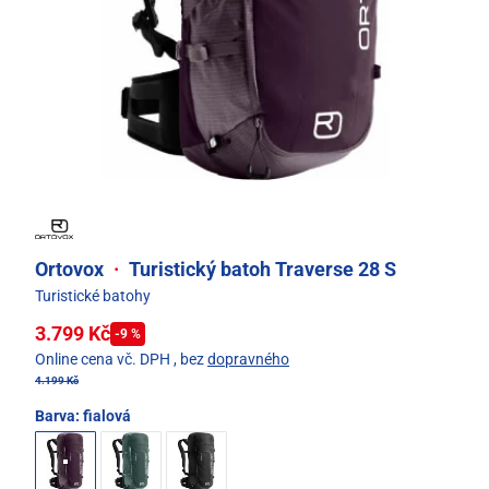
Ortovox
·
Turistický batoh Traverse 28 S
Turistické batohy
3.799 Kč
-9 %
Online cena vč. DPH
, bez
dopravného
4.199 Kč
Barva:
fialová