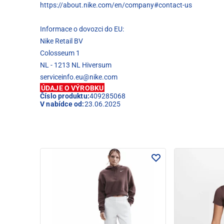
https://about.nike.com/en/company#contact-us
Informace o dovozci do EU:
Nike Retail BV
Colosseum 1
NL - 1213 NL Hiversum
serviceinfo.eu@nike.com
ÚDAJE O VÝROBKU
Číslo produktu:
409285068
V nabídce od:
23.06.2025