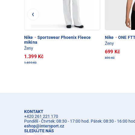
Nike
·
Sportswear Phoenix Fleece
Nike
·
ONE FTT
mikina
Ženy
Ženy
699 Kč
1.399 Kč
899 Kč
1.699 Kč
KONTAKT
+420 261 221 170
Pondělí - Čtvrtek: 08:30 - 17:00 hod. Pátek: 08:30 - 16:00 ho
eshop
@
intersport.cz
SLEDUJTE NÁS