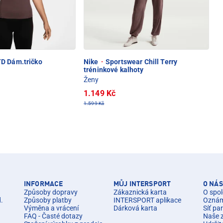
D Dám.tričko
Nike
·
Sportswear Chill Terry
tréninkové kalhoty
Ženy
1.149 Kč
1.599 Kč
INFORMACE
MŮJ INTERSPORT
O NÁS
Způsoby dopravy
Zákaznická karta
O spol
d.
Způsoby platby
INTERSPORT aplikace
Oznáme
Výměna a vrácení
Dárková karta
Síť pa
FAQ - Časté dotazy
Naše 