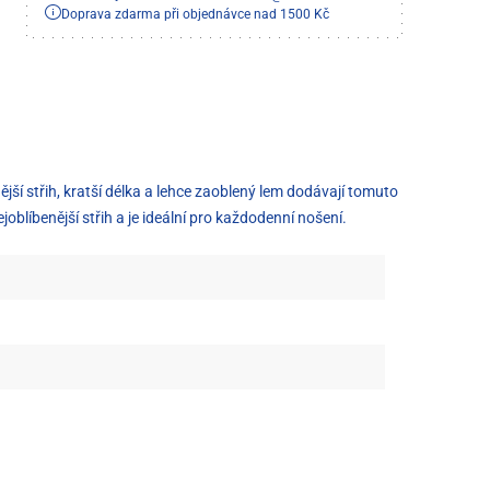
Doprava zdarma při objednávce nad 1500 Kč
ější střih, kratší délka a lehce zaoblený lem dodávají tomuto
blíbenější střih a je ideální pro každodenní nošení.