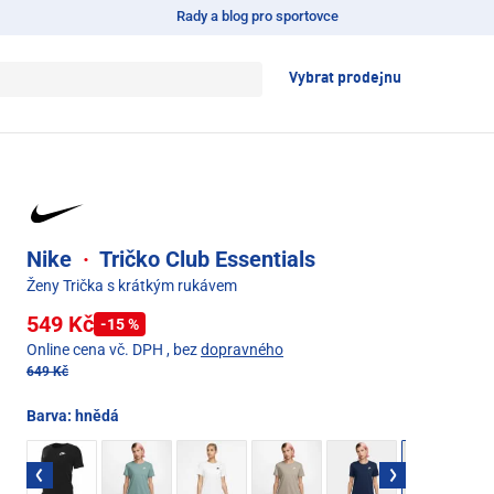
Rady a blog pro sportovce
Vybrat prodejnu
Nike
·
Tričko Club Essentials
Ženy Trička s krátkým rukávem
549 Kč
-15 %
Online cena vč. DPH
, bez
dopravného
649 Kč
Barva:
hnědá