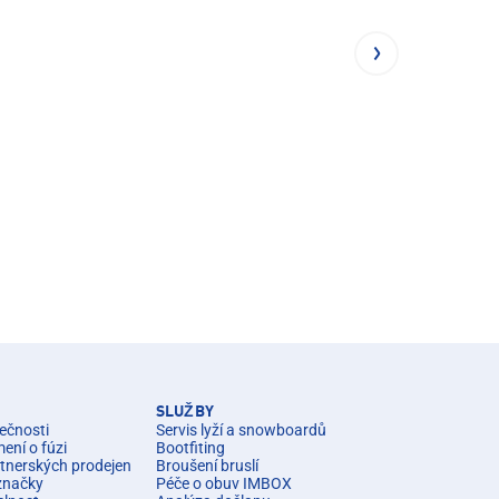
SLUŽBY
ečnosti
Servis lyží a snowboardů
ní o fúzi
Bootfiting
rtnerských prodejen
Broušení bruslí
značky
Péče o obuv IMBOX