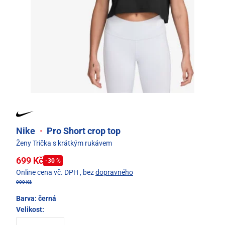
Nike
·
Pro Short crop top
Ženy Trička s krátkým rukávem
699 Kč
-30 %
Online cena vč. DPH
, bez
dopravného
999 Kč
Barva:
černá
Velikost: