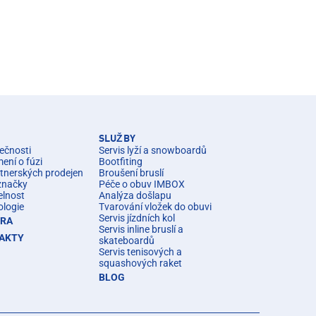
SLUŽBY
ečnosti
Servis lyží a snowboardů
ní o fúzi
Bootfiting
rtnerských prodejen
Broušení bruslí
značky
Péče o obuv IMBOX
elnost
Analýza došlapu
ologie
Tvarování vložek do obuvi
Servis jízdních kol
ÉRA
Servis inline bruslí a
AKTY
skateboardů
Servis tenisových a
squashových raket
BLOG