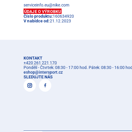
serviceinfo.eu@nike.com
ÚDAJE O VÝROBKU
Číslo produktu:
160634920
V nabídce od:
21.12.2023
KONTAKT
+420 261 221 170
Pondělí - Čtvrtek: 08:30 - 17:00 hod. Pátek: 08:30 - 16:00 ho
eshop
@
intersport.cz
SLEDUJTE NÁS