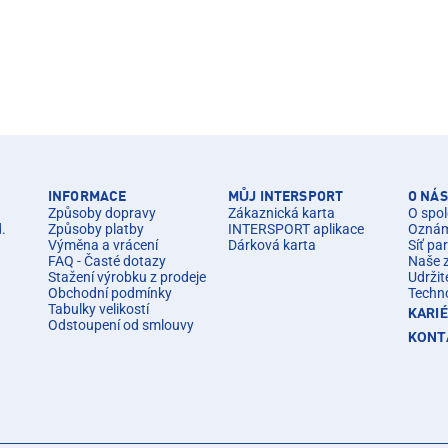
INFORMACE
MŮJ INTERSPORT
O NÁS
Způsoby dopravy
Zákaznická karta
O spol
d.
Způsoby platby
INTERSPORT aplikace
Oznáme
Výměna a vrácení
Dárková karta
Síť pa
FAQ - Časté dotazy
Naše 
Stažení výrobku z prodeje
Udržit
Obchodní podmínky
Techn
Tabulky velikostí
KARI
Odstoupení od smlouvy
KONT