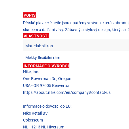
POPIS
Dětské plavecké brýle jsou opatřeny vrstvou, která zabraňuje
sluncem a dalšími vlivy. Zábavný a stylový design, který si dě
VLASTNOSTI
Materiál: silikon
Měkký flexibilní rám
INFORMACE O VÝROBCI
Nike, Inc.
One Bowerman Dr., Oregon
USA - OR 97005 Beaverton
https://about.nike.com/en/company#contact-us
Informace o dovozci do EU:
Nike Retail BV
Colosseum 1
NL - 1213 NL Hiversum