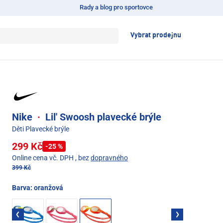
Rady a blog pro sportovce
Vybrat prodejnu
Nike
·
Lil' Swoosh plavecké brýle
Děti Plavecké brýle
299 Kč
-25 %
Online cena vč. DPH
, bez
dopravného
399 Kč
Barva:
oranžová