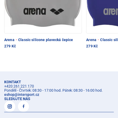
Arena
·
Classic silicone plavecká čepice
Arena
·
Classic si
279 Kč
279 Kč
KONTAKT
+420 261 221 170
Pondělí - Čtvrtek: 08:30 - 17:00 hod. Pátek: 08:30 - 16:00 hod.
eshop
@
intersport.cz
SLEDUJTE NÁS