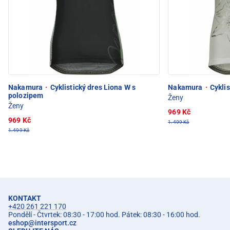
Nakamura
·
Cyklistický dres Liona W s
Nakamura
·
Cyklis
polozipem
Ženy
Ženy
969 Kč
969 Kč
1.499 Kč
1.499 Kč
KONTAKT
+420 261 221 170
Pondělí - Čtvrtek: 08:30 - 17:00 hod. Pátek: 08:30 - 16:00 hod.
eshop
@
intersport.cz