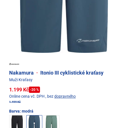
Nakamura
·
Itonio III cyklistické kraťasy
Muži Kraťasy
1.199 Kč
-20 %
Online cena vč. DPH
, bez
dopravného
1.499 Kč
Barva:
modrá