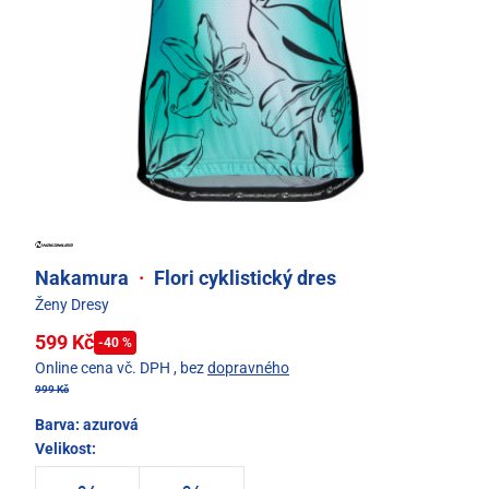
Nakamura
·
Flori cyklistický dres
Ženy Dresy
599 Kč
-40 %
Online cena vč. DPH
, bez
dopravného
999 Kč
Barva:
azurová
Velikost: