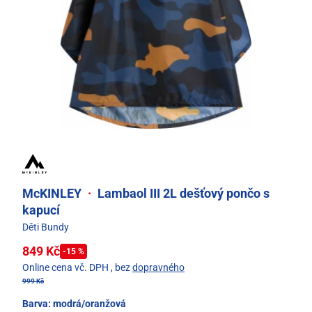
McKINLEY
·
Lambaol III 2L dešťový pončo s
kapucí
Děti Bundy
849 Kč
-15 %
Online cena vč. DPH
, bez
dopravného
999 Kč
Barva:
modrá/oranžová