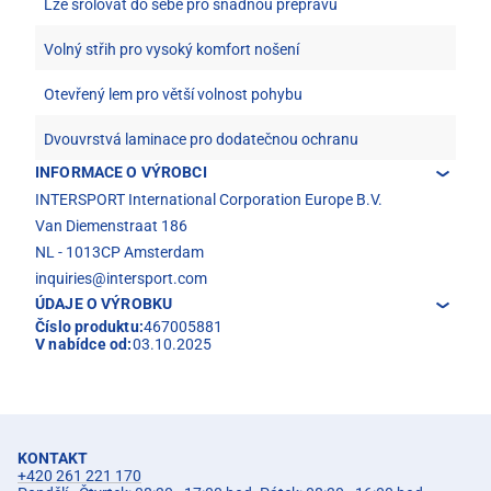
Lze srolovat do sebe pro snadnou přepravu
Volný střih pro vysoký komfort nošení
Otevřený lem pro větší volnost pohybu
Dvouvrstvá laminace pro dodatečnou ochranu
INFORMACE O VÝROBCI
INTERSPORT International Corporation Europe B.V.
Van Diemenstraat 186
NL - 1013CP Amsterdam
inquiries@intersport.com
ÚDAJE O VÝROBKU
Číslo produktu:
467005881
V nabídce od:
03.10.2025
KONTAKT
+420 261 221 170