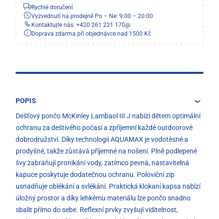
Rychlé doručení
Vyzvednutí na prodejně Po – Ne: 9:00 – 20:00
Kontaktujte nás: +420 261 221 170
@
Doprava zdarma při objednávce nad 1500 Kč
POPIS
Dešťový pončo McKinley Lambaol III J nabízí dětem optimální
ochranu za deštivého počasí a zpříjemní každé outdoorové
dobrodružství. Díky technologii AQUAMAX je vodotěsné a
prodyšné, takže zůstává příjemné na nošení. Plně podlepené
švy zabraňují pronikání vody, zatímco pevná, nastavitelná
kapuce poskytuje dodatečnou ochranu. Poloviční zip
usnadňuje oblékání a svlékání. Praktická klokaní kapsa nabízí
úložný prostor a díky lehkému materiálu lze pončo snadno
sbalit přímo do sebe. Reflexní prvky zvyšují viditelnost,