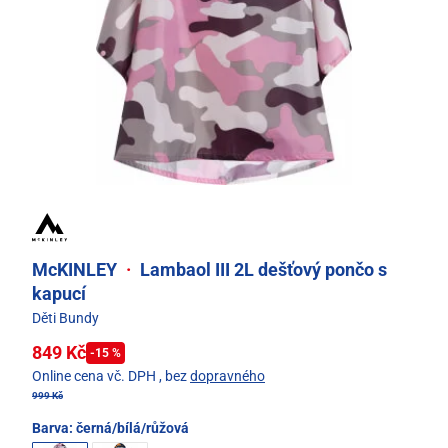
McKINLEY
·
Lambaol III 2L dešťový pončo s
kapucí
Děti Bundy
849 Kč
-15 %
Online cena vč. DPH
, bez
dopravného
999 Kč
Barva:
černá/bílá/růžová