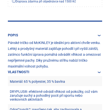
Doprava zdarma při objednávce nad 1500 Kč
POPIS
Pánské tričko od McKINLEY je ideální pro aktivní chvíle venku.
Lehký a prodyšný materiál zajišťuje pohodlí i při vyšší zátěži,
zatímco funkční úprava pomáhá odvádět vlhkost a omezovat
nepříjemné pachy. Díky pružnému střihu nabízí tričko
maximální volnost pohybu.
VLASTNOSTI
Materiál: 65 % polyester, 35 % bavlna
DRYPLUS®: efektivně odvádí vlhkost od pokožky, což vám
zaručuje suchý a pohodlný pocit při sportu nebo
venkovních aktivitách
OdorCrunch™: navrženo tak, aby zachycovala a