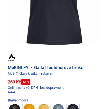
McKINLEY
·
Galla II outdoorové tričko
Muži Trička s krátkým rukávem
269 Kč
-51 %
Online cena vč. DPH
, bez
dopravného
549 Kč
Barva:
modrá