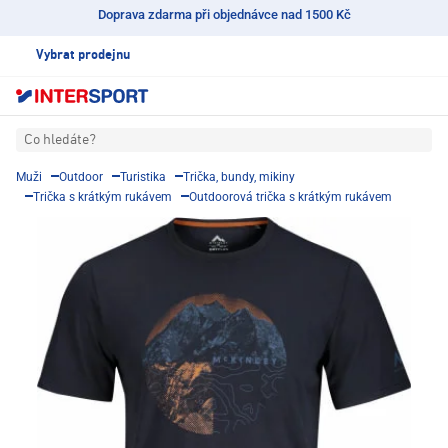
Doprava zdarma při objednávce nad 1500 Kč
Vybrat prodejnu
Co hledáte?
Muži
Outdoor
Turistika
Trička, bundy, mikiny
Trička s krátkým rukávem
Outdoorová trička s krátkým rukávem