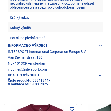
neutralizovala nepříjemné zápachy, což pomáhá udržet
oblečení čerstvé a svěží i po dlouhodobém nošení
Krátký rukáv
Kulatý výstřih
Potisk na přední straně
INFORMACE O VÝROBCI
INTERSPORT International Corporation Europe B.V.
Van Diemenstraat 186
NL - 1013CP Amsterdam
inquiries@intersport.com
ÚDAJE O VÝROBKU
Číslo produktu:
588413447
V nabídce od:
14.03.2025