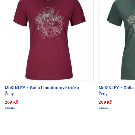
McKINLEY
·
Galla II outdoorové tričko
McKINLEY
·
Galla 
Ženy
Ženy
269 Kč
269 Kč
549 Kč
549 Kč