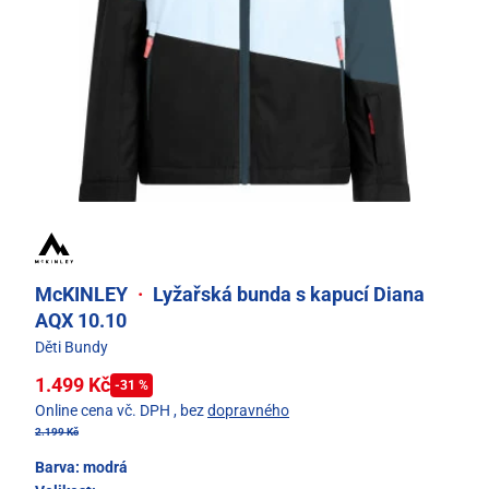
McKINLEY
·
Lyžařská bunda s kapucí Diana
AQX 10.10
Děti Bundy
1.499 Kč
-31 %
Online cena vč. DPH
, bez
dopravného
2.199 Kč
Barva:
modrá