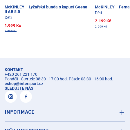
McKINLEY
·
Lyžařská bunda s kapucí Geena
McKINLEY
·
Ferna
II AB 5.5
Děti
Děti
2.199 Kč
1.999 Kč
2.999 Kč
2.799 Kč
KONTAKT
+420 261 221 170
Pondělí - Čtvrtek: 08:30 - 17:00 hod. Pátek: 08:30 - 16:00 hod.
eshop
@
intersport.cz
SLEDUJTE NÁS
INFORMACE