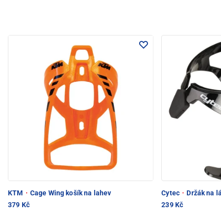
KTM
·
Cage Wing košík na lahev
Cytec
·
Držák na l
379 Kč
239 Kč