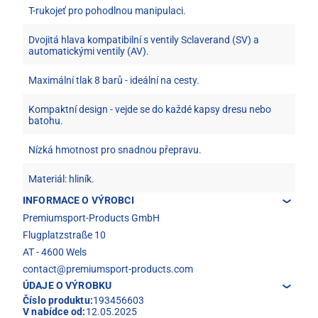
T-rukojeť pro pohodlnou manipulaci.
Dvojitá hlava kompatibilní s ventily Sclaverand (SV) a
automatickými ventily (AV).
Maximální tlak 8 barů - ideální na cesty.
Kompaktní design - vejde se do každé kapsy dresu nebo
batohu.
Nízká hmotnost pro snadnou přepravu.
Materiál: hliník.
INFORMACE O VÝROBCI
Premiumsport-Products GmbH
Flugplatzstraße 10
AT - 4600 Wels
contact@premiumsport-products.com
ÚDAJE O VÝROBKU
Číslo produktu:
193456603
V nabídce od:
12.05.2025