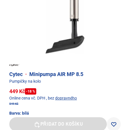
Cytec
·
Minipumpa AIR MP 8.5
Pumpičky na kolo
449 Kč
-18 %
Online cena vč. DPH
, bez
dopravného
549 Kč
Barva:
bílá
PŘIDAT DO KOŠÍKU