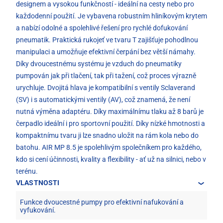
designem a vysokou funkčností - ideální na cesty nebo pro
každodenní použití. Je vybavena robustním hliníkovým krytem
a nabízí odolné a spolehlivé řešení pro rychlé dofukování
pneumatik. Praktická rukojeť ve tvaru T zajišťuje pohodlnou
manipulaci a umožňuje efektivní čerpání bez větší námahy.
Díky dvoucestnému systému je vzduch do pneumatiky
pumpován jak při tlačení, tak při tažení, což proces výrazně
urychluje. Dvojitá hlava je kompatibilní s ventily Sclaverand
(SV) i s automatickými ventily (AV), což znamená, že není
nutná výměna adaptéru. Díky maximálnímu tlaku až 8 barů je
čerpadlo ideální i pro sportovní použití. Díky nízké hmotnosti a
kompaktnímu tvaru ji lze snadno uložit na rám kola nebo do
batohu. AIR MP 8.5 je spolehlivým společníkem pro každého,
kdo si cení účinnosti, kvality a flexibility - ať už na silnici, nebo v
terénu.
VLASTNOSTI
Funkce dvoucestné pumpy pro efektivní nafukování a
vyfukování.