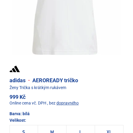
adidas
·
AEROREADY tričko
Ženy Trička s krátkým rukávem
999 Kč
Online cena vč. DPH
, bez
dopravného
Barva:
bílá
Velikost:
S
M
L
XL