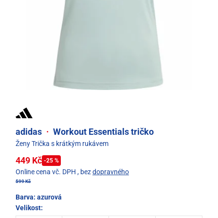
adidas
·
Workout Essentials tričko
Ženy Trička s krátkým rukávem
449 Kč
-25 %
Online cena vč. DPH
, bez
dopravného
599 Kč
Barva:
azurová
Velikost: