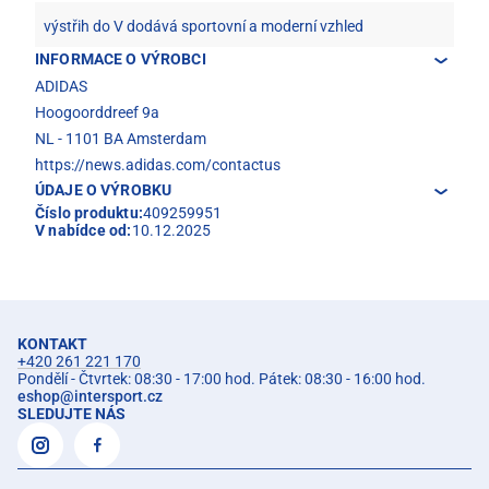
výstřih do V dodává sportovní a moderní vzhled
INFORMACE O VÝROBCI
ADIDAS
Hoogoorddreef 9a
NL - 1101 BA Amsterdam
https://news.adidas.com/contactus
ÚDAJE O VÝROBKU
Číslo produktu:
409259951
V nabídce od:
10.12.2025
KONTAKT
+420 261 221 170
Pondělí - Čtvrtek: 08:30 - 17:00 hod. Pátek: 08:30 - 16:00 hod.
eshop
@
intersport.cz
SLEDUJTE NÁS