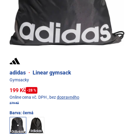
adidas
·
Linear gymsack
Gymsacky
199 Kč
-28 %
Online cena vč. DPH
, bez
dopravného
279 Kč
Barva:
černá