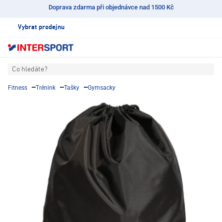
Doprava zdarma při objednávce nad 1500 Kč
Vybrat prodejnu
Co hledáte?
Fitness
Trénink
Tašky
Gymsacky