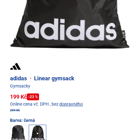
adidas
·
Linear gymsack
Gymsacky
199 Kč
-23 %
Online cena vč. DPH
, bez
dopravného
259 Kč
Barva:
černá