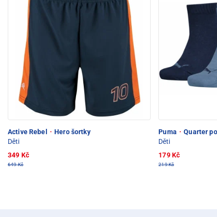
Active Rebel
·
Hero šortky
Puma
·
Quarter p
Děti
Děti
349 Kč
179 Kč
649 Kč
219 Kč