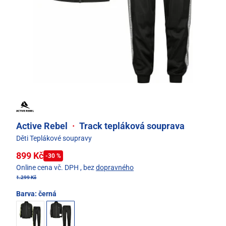
Active Rebel
·
Track tepláková souprava
Děti Teplákové soupravy
899 Kč
-30 %
Online cena vč. DPH
, bez
dopravného
1.299 Kč
Barva:
černá