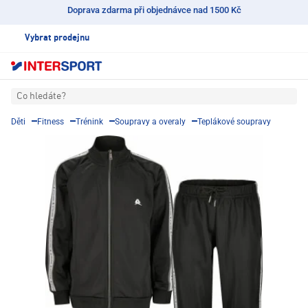
Doprava zdarma při objednávce nad 1500 Kč
Vybrat prodejnu
Co hledáte?
Děti
Fitness
Trénink
Soupravy a overaly
Teplákové soupravy