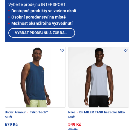
Vyberte prodejnu INTERSPORT:
Dostupné produkty ve vašem okolí
Osobní poradenství na místě
Možnost okamžitého vyzvednutí
VYBRAT PRODEJNU A ZOBRAZIT PRODUKTY
Under Armour
·
Tílko Tech™
Nike
·
DF MILER TANK běžecké tílko
Muži
Muži
679 Kč
549 Kč
799 Kč