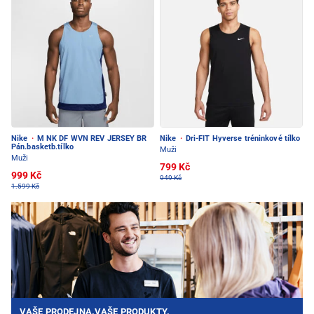
Nike
·
M NK DF WVN REV JERSEY BR
Nike
·
Dri-FIT Hyverse tréninkové tílko
Pán.basketb.tílko
Muži
Muži
799 Kč
999 Kč
949 Kč
1.599 Kč
VAŠE PRODEJNA.VAŠE PRODUKTY.