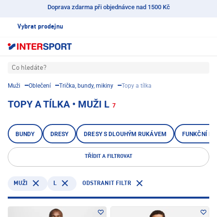
Doprava zdarma při objednávce nad 1500 Kč
Vybrat prodejnu
Co hledáte?
Muži
Oblečení
Trička, bundy, mikiny
Topy a tílka
TOPY A TÍLKA • MUŽI L
7
BUNDY
DRESY
DRESY S DLOUHÝM RUKÁVEM
FUNKČNÍ KO
TŘÍDIT A FILTROVAT
L
ODSTRANIT FILTR
MUŽI