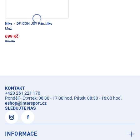
Nike
·
DF ICON JSY Pán.tílko
Muži
699 Kč
899 Kč
KONTAKT
+420 261 221 170
Pondělí - Čtvrtek: 08:30 - 17:00 hod. Pátek: 08:30 - 16:00 hod.
eshop
@
intersport.cz
SLEDUJTE NÁS
INFORMACE