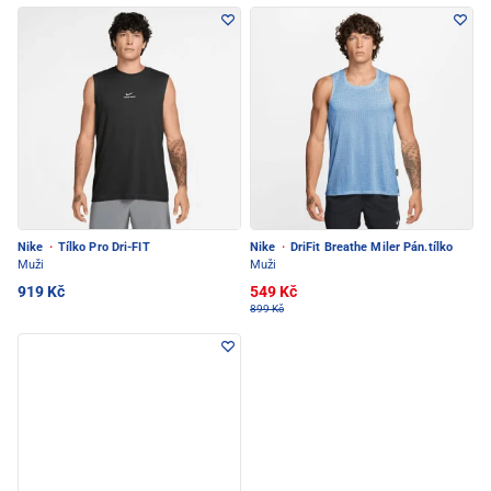
Nike
·
Tílko Pro Dri-FIT
Nike
·
DriFit Breathe Miler Pán.tílko
Muži
Muži
919 Kč
549 Kč
899 Kč