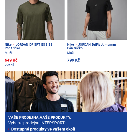
Nike
·
JORDAN DF SPT ESS SS
Nike
·
JORDAN DriFit Jumpman
Pán.tričko
Pán.tričko
Muži
Muži
649 Kč
799 Kč
999 Kč
VAŠE PRODEJNA.VAŠE PRODUKTY.
Vyberte prodejnu INTERSPORT:
Dostupné produkty ve vašem okolí