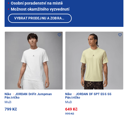
Osobní poradenství na místě
Možnost okamžitého vyzvednutí
VYBRAT PRODEJNU A ZOBRAZIT PRODUKTY
Nike
·
JORDAN DriFit Jumpman
Nike
·
JORDAN DF SPT ESS SS
Pán.tričko
Pán.tričko
Muži
Muži
799 Kč
649 Kč
999 Kč