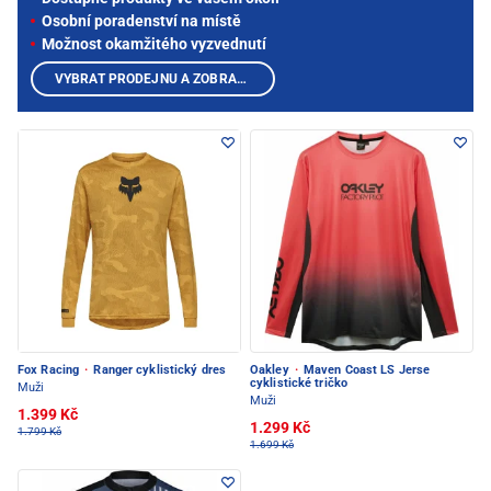
Osobní poradenství na místě
Možnost okamžitého vyzvednutí
VYBRAT PRODEJNU A ZOBRAZIT PRODUKTY
Fox Racing
·
Ranger cyklistický dres
Oakley
·
Maven Coast LS Jerse
cyklistické tričko
Muži
Muži
1.399 Kč
1.299 Kč
1.799 Kč
1.699 Kč