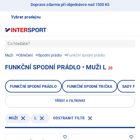
Doprava zdarma při objednávce nad 1500 Kč
Vybrat prodejnu
Co hledáte?
Muži
Oblečení
Spodní prádlo
Funkční spodní prádlo
FUNKČNÍ SPODNÍ PRÁDLO • MUŽI L
20
FUNKČNÍ SPODNÍ PRÁDLO
FUNKČNÍ SPODNÍ TRIČKA
SADY FU
TŘÍDIT A FILTROVAT
L
ODSTRANIT FILTR
MUŽI