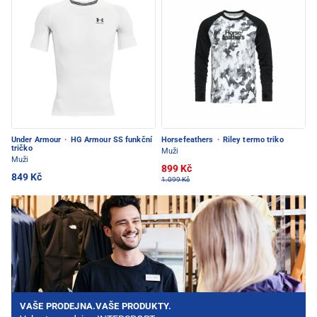
Under Armour
·
HG Armour SS funkční
Horsefeathers
·
Riley termo triko
tričko
Muži
Muži
899 Kč
849 Kč
1.099 Kč
VAŠE PRODEJNA.VAŠE PRODUKTY.