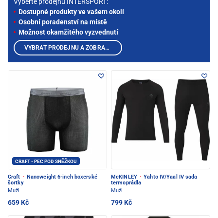
Vyberte prodejnu INTERSPORT:
Dostupné produkty ve vašem okolí
Osobní poradenství na místě
Možnost okamžitého vyzvednutí
VYBRAT PRODEJNU A ZOBRAZIT PRODUKTY
CRAFT - PEC POD SNĚŽKOU
Craft
·
Nanoweight 6-inch boxerské
McKINLEY
·
Yahto IV/Yaal IV sada
šortky
termoprádla
Muži
Muži
659 Kč
799 Kč