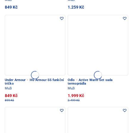
849 Kč
1.259 Kč
Under Armour
·
HG Armour SS funkční
Odlo
·
Active Warm Set sada
tričko
termoprádla
Muži
Muži
849 Kč
1.999 Kč
899 Kč
2.499 Kč