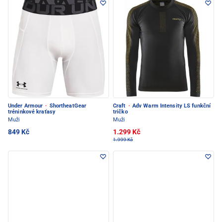
Under Armour
·
ShortheatGear
Craft
·
Adv Warm Intensity LS funkční
tréninkové kraťasy
tričko
Muži
Muži
849 Kč
1.299 Kč
1.999 Kč