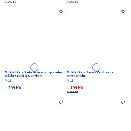
1.249 Kč
1.249 Kč
McKINLEY
·
Sada funkčního spodního
McKINLEY
·
Yacob/Yanik sada
prádla Yacob II & Levin II
termoprádla
Muži
Muži
1.299 Kč
1.199 Kč
1.599 Kč