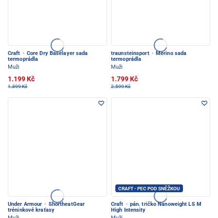
Craft
·
Core Dry Baselayer sada
traunsteinsport
·
Merino sada
termoprádla
termoprádla
Muži
Muži
1.199 Kč
1.799 Kč
1.399 Kč
2.599 Kč
CRAFT - PEC POD SNĚŽKOU
Under Armour
·
ShortheatGear
Craft
·
pán. tričko Nanoweight LS M
tréninkové kraťasy
High Intensity
Muži
Muži