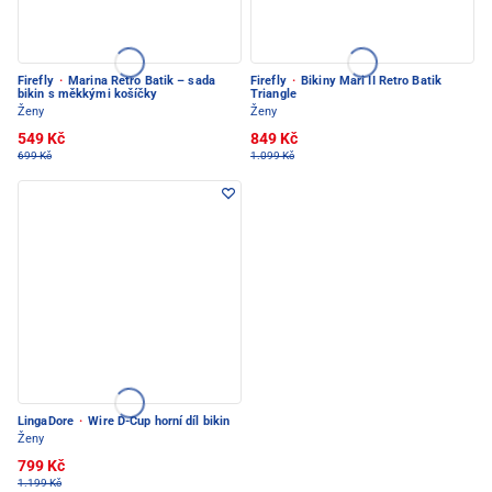
Firefly
·
Marina Retro Batik – sada
Firefly
·
Bikiny Mari II Retro Batik
bikin s měkkými košíčky
Triangle
Ženy
Ženy
549 Kč
849 Kč
699 Kč
1.099 Kč
LingaDore
·
Wire D-Cup horní díl bikin
Ženy
799 Kč
1.199 Kč