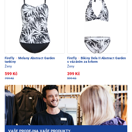
Firefly
·
Melany Abstract Garden
Firefly
·
Bikiny Dela II Abstract Garden
tankiny
s vázáním za krkem
Ženy
Ženy
599 Kč
399 Kč
799 Kč
599 Kč
VAŠE PRODEJNA.VAŠE PRODUKTY.