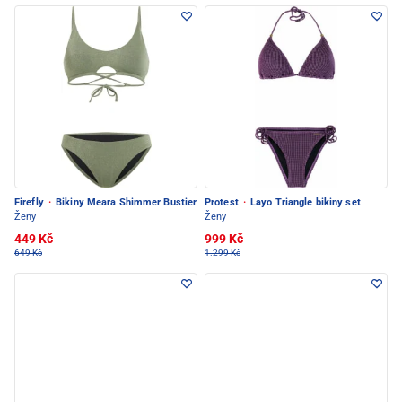
Firefly
·
Bikiny Meara Shimmer Bustier
Protest
·
Layo Triangle bikiny set
Ženy
Ženy
449 Kč
999 Kč
649 Kč
1.299 Kč