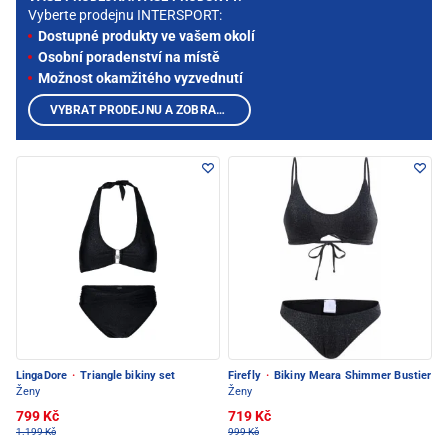
Vyberte prodejnu INTERSPORT:
Dostupné produkty ve vašem okolí
Osobní poradenství na místě
Možnost okamžitého vyzvednutí
VYBRAT PRODEJNU A ZOBRAZIT PRODUKTY
LingaDore
·
Triangle bikiny set
Firefly
·
Bikiny Meara Shimmer Bustier
Ženy
Ženy
799 Kč
719 Kč
1.199 Kč
999 Kč