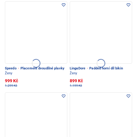
Speedo
·
Placement dvoudílné plavky
LingaDore
·
Padded horní díl bikin
Ženy
Ženy
999 Kč
899 Kč
1.299 Kč
1.199 Kč