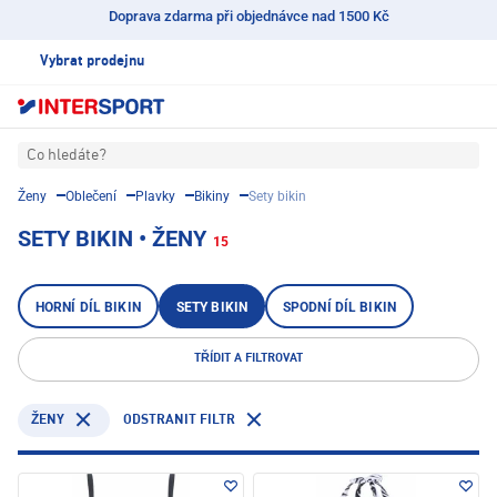
Doprava zdarma při objednávce nad 1500 Kč
Vybrat prodejnu
Co hledáte?
Ženy
Oblečení
Plavky
Bikiny
Sety bikin
SETY BIKIN • ŽENY
15
HORNÍ DÍL BIKIN
SETY BIKIN
SPODNÍ DÍL BIKIN
TŘÍDIT A FILTROVAT
ODSTRANIT FILTR
ŽENY