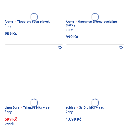
Arena
·
Threefold sada plavek
Arena
·
Openings Energy dvojdílné
plavky
Ženy
Ženy
969 Kč
999 Kč
LingaDore
·
Triangle bikiny set
adidas
·
3s Bld bikiny set
Ženy
Ženy
699 Kč
1.099 Kč
999 Kč