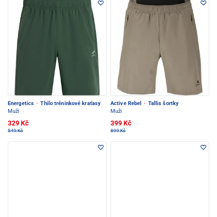
Energetics
·
Thilo tréninkové kraťasy
Active Rebel
·
Tallis šortky
Muži
Muži
329 Kč
399 Kč
549 Kč
899 Kč