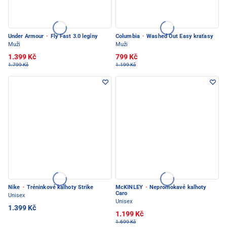
Under Armour
·
Fly Fast 3.0 legíny
Columbia
·
Washed Out Easy kraťasy
Muži
Muži
1.399 Kč
799 Kč
1.799 Kč
1.199 Kč
Nike
·
Tréninkové kalhoty Strike
McKINLEY
·
Nepromokavé kalhoty
Caro
Unisex
Unisex
1.399 Kč
1.199 Kč
1.699 Kč