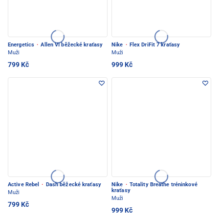
Energetics
·
Allen VI běžecké kraťasy
Nike
·
Flex DriFit 7 kraťasy
Muži
Muži
799 Kč
999 Kč
Active Rebel
·
Dash běžecké kraťasy
Nike
·
Totality Breathe tréninkové
kraťasy
Muži
Muži
799 Kč
999 Kč