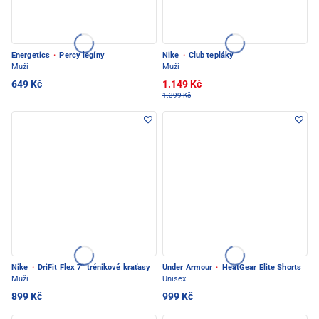
Energetics
·
Percy legíny
Nike
·
Club tepláky
Muži
Muži
649 Kč
1.149 Kč
1.399 Kč
Nike
·
DriFit Flex 7'' trénikové kraťasy
Under Armour
·
HeatGear Elite Shorts
Muži
Unisex
899 Kč
999 Kč