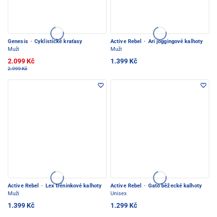
Genesis
·
Cyklistické kraťasy
Active Rebel
·
Ari joggingové kalhoty
Muži
Muži
2.099 Kč
1.399 Kč
2.999 Kč
Active Rebel
·
Lex tréninkové kalhoty
Active Rebel
·
Gato běžecké kalhoty
Muži
Unisex
1.399 Kč
1.299 Kč