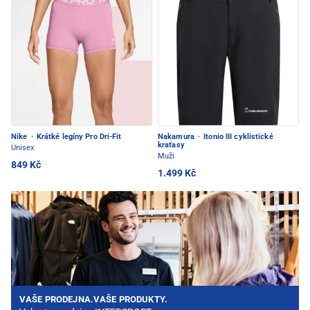
Nike
·
Krátké legíny Pro Dri-Fit
Nakamura
·
Itonio III cyklistické
kraťasy
Unisex
Muži
849 Kč
1.499 Kč
VAŠE PRODEJNA.VAŠE PRODUKTY.