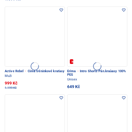
Novinka
Active Rebel
·
Cima tréninkové kraťasy
Erima
·
Intro Shorts Pán.kraùasy 100%
PES
Muži
Unisex
999 Kč
649 Kč
1.199 Kč