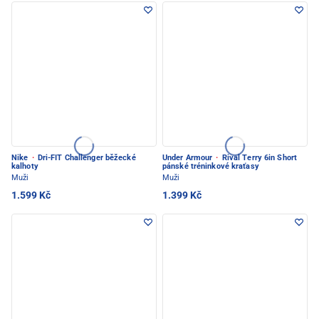
Nike
·
Dri-FIT Challenger běžecké
Under Armour
·
Rival Terry 6in Short
kalhoty
pánské tréninkové kraťasy
Muži
Muži
1.599 Kč
1.399 Kč