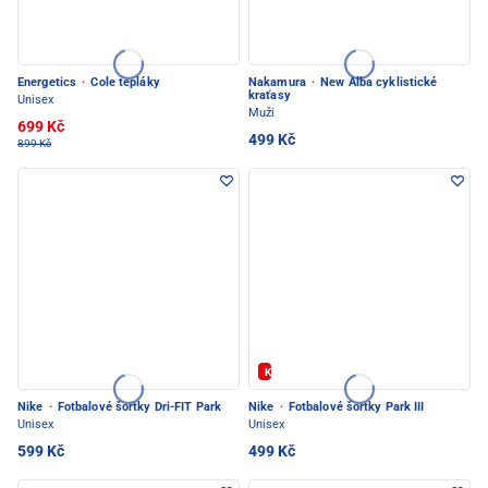
Energetics
·
Cole tepláky
Nakamura
·
New Alba cyklistické
kraťasy
Unisex
Muži
699 Kč
499 Kč
899 Kč
Kód: FOTBAL20
Nike
·
Fotbalové šortky Dri-FIT Park
Nike
·
Fotbalové šortky Park III
Unisex
Unisex
599 Kč
499 Kč