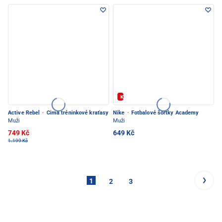
Kód: FOTBAL20
Active Rebel
·
Cima tréninkové kraťasy
Nike
·
Fotbalové šortky Academy
Muži
Muži
749 Kč
649 Kč
1.199 Kč
1
2
3