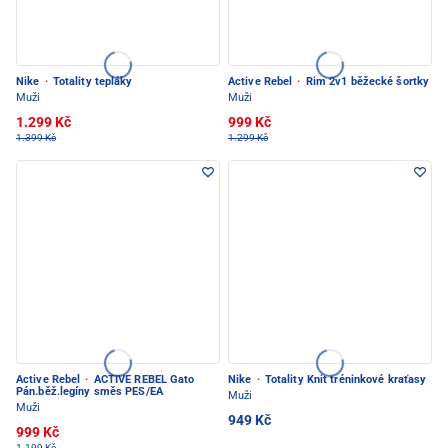
Nike
·
Totality tepláky
Active Rebel
·
Rim 2v1 běžecké šortky
Muži
Muži
1.299 Kč
999 Kč
1.399 Kč
1.299 Kč
Active Rebel
·
ACTIVE REBEL Gato
Nike
·
Totality Knit tréninkové kraťasy
Pán.běž.legíny směs PES/EA
Muži
Muži
949 Kč
999 Kč
1.199 Kč