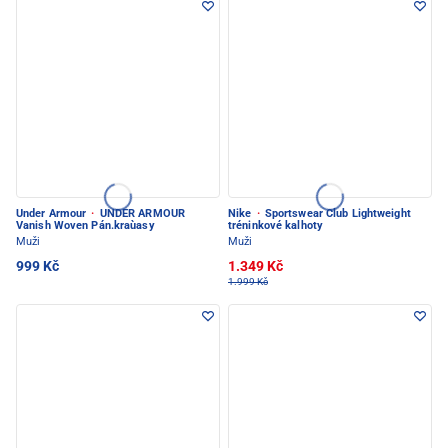
Under Armour
·
UNDER ARMOUR
Nike
·
Sportswear Club Lightweight
Vanish Woven Pán.kraùasy
tréninkové kalhoty
Muži
Muži
999 Kč
1.349 Kč
1.999 Kč