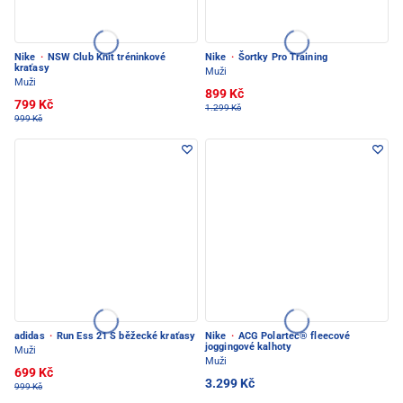
Nike
·
NSW Club Knit tréninkové
Nike
·
Šortky Pro Training
kraťasy
Muži
Muži
899 Kč
799 Kč
1.299 Kč
999 Kč
adidas
·
Run Ess 21 S běžecké kraťasy
Nike
·
ACG Polartec® fleecové
joggingové kalhoty
Muži
Muži
699 Kč
3.299 Kč
999 Kč