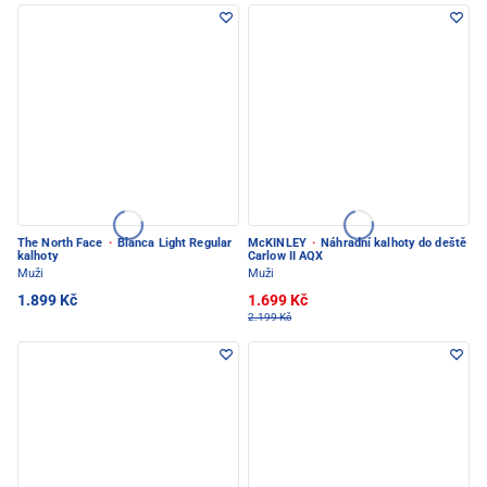
The North Face
·
Blanca Light Regular
McKINLEY
·
Náhradní kalhoty do deště
kalhoty
Carlow II AQX
Muži
Muži
1.899 Kč
1.699 Kč
2.199 Kč