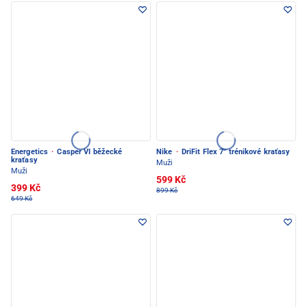
Energetics
·
Casper VI běžecké
Nike
·
DriFit Flex 7'' trénikové kraťasy
kraťasy
Muži
Muži
599 Kč
399 Kč
899 Kč
649 Kč