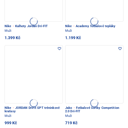
Nike
·
Kalhoty Jordan Dri-FIT
Nike
·
Academy fotbalové tepláky
Muži
Muži
1.399 Kč
1.199 Kč
Nike
·
JORDAN DriFit SPT tréninkové
Jako
·
Fotbalové šortky Competition
kraťasy
2.0 Dri-FIT
Muži
Muži
999 Kč
719 Kč