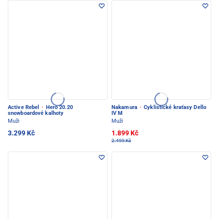
Active Rebel
·
Hero 20.20
Nakamura
·
Cyklistické kraťasy Dello
snowboardové kalhoty
IV M
Muži
Muži
3.299 Kč
1.899 Kč
2.499 Kč