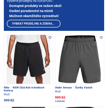
Vyberte prodejnu INTERSPORT:
Dostupné produkty ve vašem okolí
Osobní poradenství na místě
Možnost okamžitého vyzvednutí
VYBRAT PRODEJNU A ZOBRAZIT PRODUKTY
Nike
·
NSW Club Knit tréninkové
Under Armour
·
Šortky Vanish
kraťasy
Muži
Muži
999 Kč
999 Kč
1.099 Kč