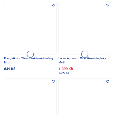
Energetics
·
Thilo tréninkové kraťasy
Under Armour
·
Vibe Woven tepláky
Muži
Muži
649 Kč
1.399 Kč
1.799 Kč