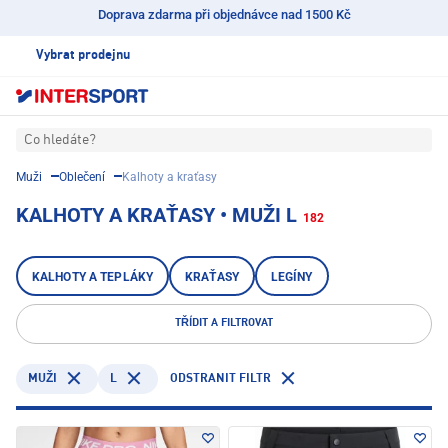
Doprava zdarma při objednávce nad 1500 Kč
Vybrat prodejnu
Co hledáte?
Muži
Oblečení
Kalhoty a kraťasy
KALHOTY A KRAŤASY • MUŽI L
182
KALHOTY A TEPLÁKY
KRAŤASY
LEGÍNY
TŘÍDIT A FILTROVAT
L
ODSTRANIT FILTR
MUŽI