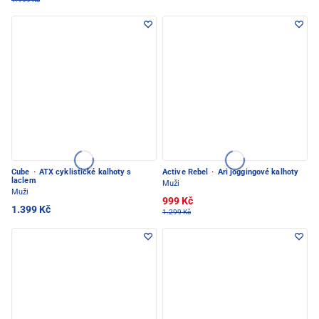
Cube
·
ATX cyklistické kalhoty s
Active Rebel
·
Ari joggingové kalhoty
laclem
Muži
Muži
999 Kč
1.399 Kč
1.299 Kč