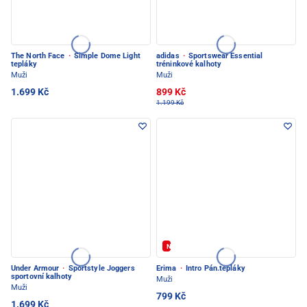
The North Face
·
Simple Dome Light
adidas
·
Sportswear Essential
tepláky
tréninkové kalhoty
Muži
Muži
1.699 Kč
899 Kč
1.199 Kč
Novinka
Under Armour
·
Sportstyle Joggers
Erima
·
Intro Pán.tepláky
sportovní kalhoty
Muži
Muži
799 Kč
1.699 Kč