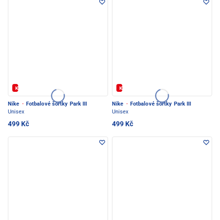
Kód: FOTBAL20
Kód: FOTBAL20
Nike
·
Fotbalové šortky Park III
Nike
·
Fotbalové šortky Park III
Unisex
Unisex
499 Kč
499 Kč