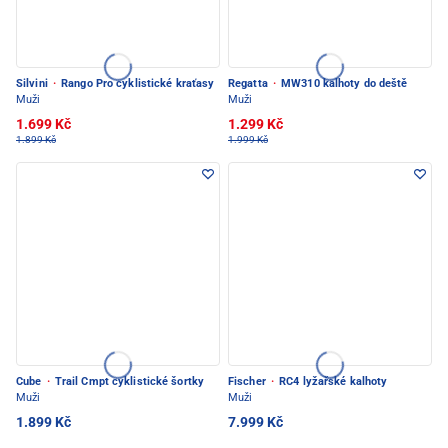
Silvini
·
Rango Pro cyklistické kraťasy
Regatta
·
MW310 kalhoty do deště
Muži
Muži
1.699 Kč
1.299 Kč
1.899 Kč
1.999 Kč
Cube
·
Trail Cmpt cyklistické šortky
Fischer
·
RC4 lyžařské kalhoty
Muži
Muži
1.899 Kč
7.999 Kč