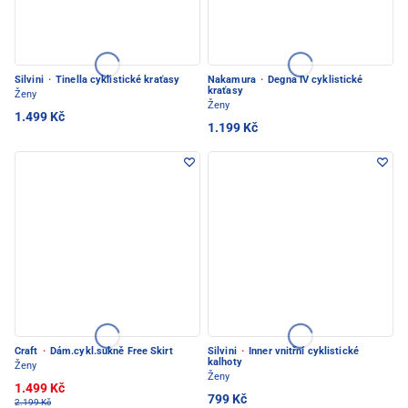
Silvini
·
Tinella cyklistické kraťasy
Nakamura
·
Degna IV cyklistické
kraťasy
Ženy
Ženy
1.499 Kč
1.199 Kč
Craft
·
Dám.cykl.sukně Free Skirt
Silvini
·
Inner vnitřní cyklistické
kalhoty
Ženy
Ženy
1.499 Kč
799 Kč
2.199 Kč