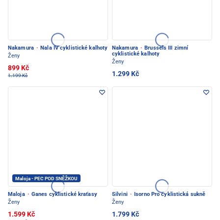
Nakamura
·
Nala IV cyklistické kalhoty
Nakamura
·
Brussels III zimní
cyklistické kalhoty
Ženy
Ženy
899 Kč
1.299 Kč
1.199 Kč
Maloja - PEC POD SNĚŽKOU
Maloja
·
Ganes cyklistické kraťasy
Silvini
·
Isorno Pro cyklistická sukně
Ženy
Ženy
1.599 Kč
1.799 Kč