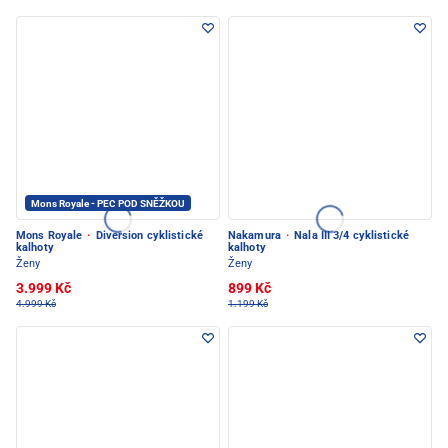
Mons Royale - PEC POD SNĚŽKOU
Mons Royale
·
Diversion cyklistické
Nakamura
·
Nala III 3/4 cyklistické
kalhoty
kalhoty
Ženy
Ženy
3.999 Kč
899 Kč
4.999 Kč
1.199 Kč