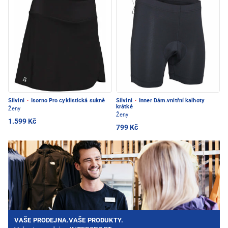
Silvini
·
Isorno Pro cyklistická sukně
Silvini
·
Inner Dám.vnitřní kalhoty
krátké
Ženy
Ženy
1.599 Kč
799 Kč
VAŠE PRODEJNA.VAŠE PRODUKTY.