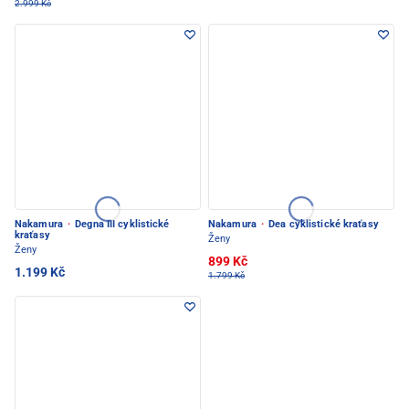
2.999 Kč
Nakamura
·
Degna III cyklistické
Nakamura
·
Dea cyklistické kraťasy
kraťasy
Ženy
Ženy
899 Kč
1.199 Kč
1.799 Kč