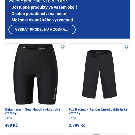
Vyberte prodejnu INTERSPORT:
Dostupné produkty ve vašem okolí
Osobní poradenství na místě
Možnost okamžitého vyzvednutí
VYBRAT PRODEJNU A ZOBRAZIT PRODUKTY
Nakamura
·
New Napoli cyklistické
Fox Racing
·
Ranger Lined cyklistické
kraťasy
kraťasy
Ženy
Ženy
499 Kč
2.799 Kč