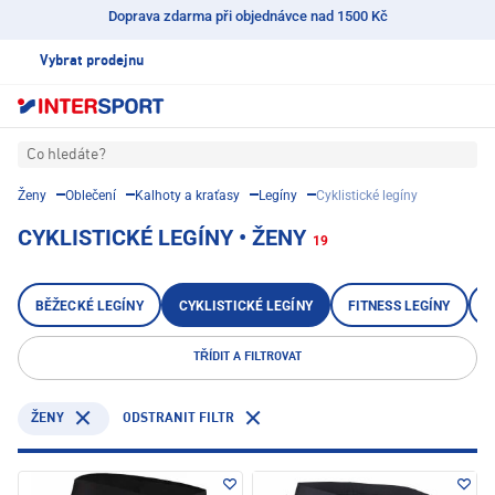
Doprava zdarma při objednávce nad 1500 Kč
Vybrat prodejnu
Co hledáte?
Ženy
Oblečení
Kalhoty a kraťasy
Legíny
Cyklistické legíny
CYKLISTICKÉ LEGÍNY • ŽENY
19
BĚŽECKÉ LEGÍNY
CYKLISTICKÉ LEGÍNY
FITNESS LEGÍNY
L
TŘÍDIT A FILTROVAT
ODSTRANIT FILTR
ŽENY