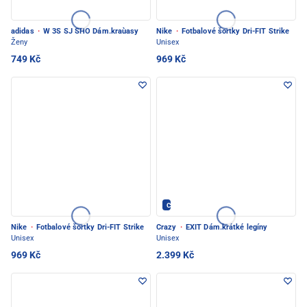
adidas
·
W 3S SJ SHO Dám.kraùasy
Nike
·
Fotbalové šortky Dri-FIT Strike
Ženy
Unisex
749 Kč
969 Kč
Crazy - PEC POD SNĚŽKOU
Nike
·
Fotbalové šortky Dri-FIT Strike
Crazy
·
EXIT Dám.krátké legíny
Unisex
Unisex
969 Kč
2.399 Kč