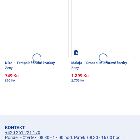
Maloja - PEC POD SNĚŽKOU
Nike
·
Tempo běžecké kraťasy
Maloja
·
Drossel M džínové šortky
Ženy
Ženy
749 Kč
1.399 Kč
899 Kč
2.759 Kč
KONTAKT
+420 261 221 170
Pondělí - Čtvrtek: 08:30 - 17:00 hod. Pátek: 08:30 - 16:00 hod.