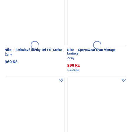
Nike
·
Fotbalové šortky Dri-FIT Strike
Nike
·
Sportswear Gym Vintage
kraťasy
Ženy
Ženy
969 Kč
899 Kč
1.299 Kč