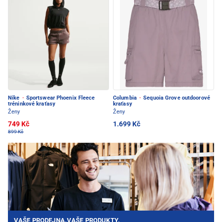
Nike
·
Sportswear Phoenix Fleece
Columbia
·
Sequoia Grove outdoorové
tréninkové kraťasy
kraťasy
Ženy
Ženy
749 Kč
1.699 Kč
899 Kč
VAŠE PRODEJNA.VAŠE PRODUKTY.