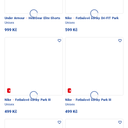
Under Armour
·
HeatGear Elite Shorts
Nike
·
Fotbalové šortky Dri-FIT Park
Unisex
Unisex
999 Kč
599 Kč
Kód: FOTBAL20
Kód: FOTBAL20
Nike
·
Fotbalové šortky Park III
Nike
·
Fotbalové šortky Park III
Unisex
Unisex
499 Kč
499 Kč