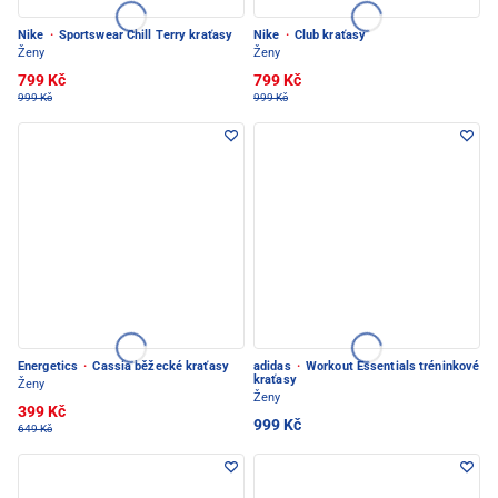
Nike
·
Sportswear Chill Terry kraťasy
Nike
·
Club kraťasy
Ženy
Ženy
799 Kč
799 Kč
999 Kč
999 Kč
Energetics
·
Cassia běžecké kraťasy
adidas
·
Workout Essentials tréninkové
kraťasy
Ženy
Ženy
399 Kč
999 Kč
649 Kč