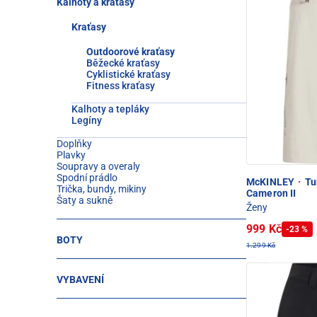
Kalhoty a kraťasy
Kraťasy
Outdoorové kraťasy
Běžecké kraťasy
Cyklistické kraťasy
Fitness kraťasy
Kalhoty a tepláky
Legíny
Doplňky
Plavky
Soupravy a overaly
Spodní prádlo
McKINLEY
·
Tur
Trička, bundy, mikiny
Cameron II
Šaty a sukně
Ženy
999 Kč
-23 %
BOTY
1.299 Kč
VYBAVENÍ