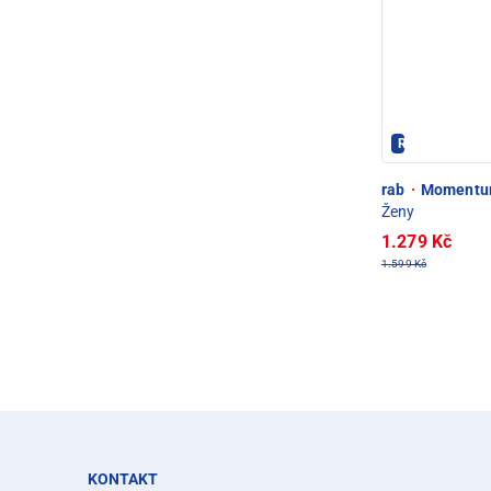
Rab - PEC PO
rab
·
Momentum
Ženy
1.279 Kč
1.599 Kč
KONTAKT