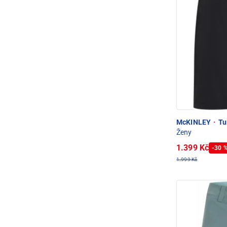
McKINLEY
·
Tur
Ženy
1.399 Kč
-30 
1.999 Kč