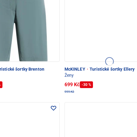
istické šortky Brenton
McKINLEY
·
Turistické šortky Ellery
Ženy
699 Kč
%
-30 %
999 Kč