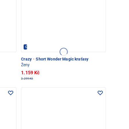
Crazy - PEC POD SNĚŽKOU
Crazy
·
Short Wonder Magic kraťasy
Ženy
1.159 Kč
2.299 Kč