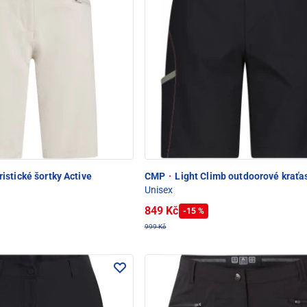
istické šortky Active
CMP
·
Light Climb outdoorové kraťa
Unisex
849 Kč
-15 %
999 Kč