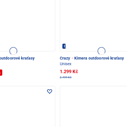
Crazy - PEC POD SNĚŽKOU
utdoorové kraťasy
Crazy
·
Kimera outdoorové kraťasy
Unisex
1.299 Kč
%
2.499 Kč