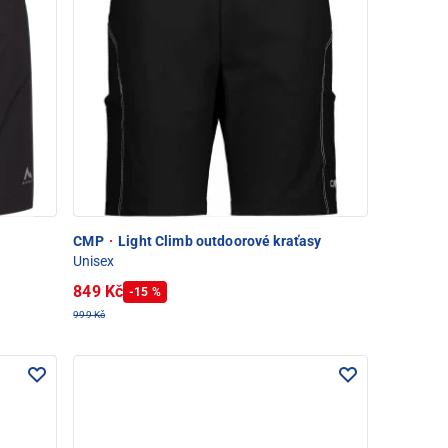
CMP
·
Light Climb outdoorové kraťasy
Unisex
849 Kč
-15 %
999 Kč