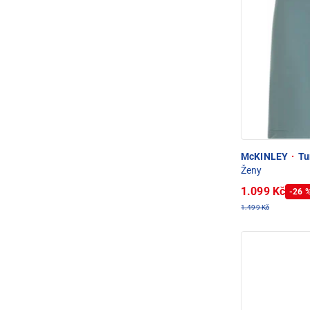
McKINLEY
·
Tur
Ženy
1.099 Kč
-26 
1.499 Kč