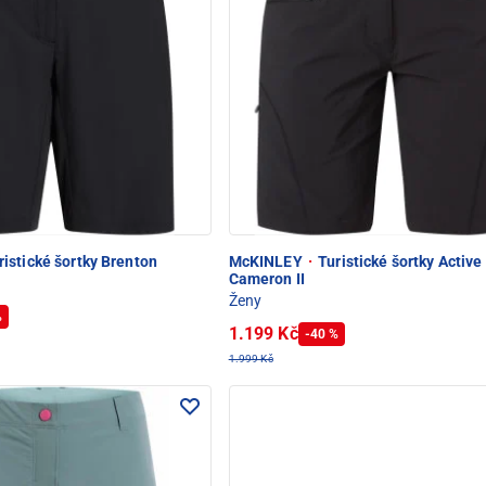
istické šortky Brenton
McKINLEY
·
Turistické šortky Active
Cameron II
Ženy
%
1.199 Kč
-40 %
1.999 Kč