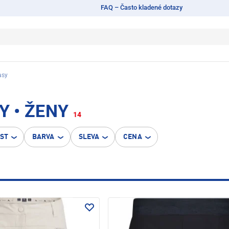
FAQ – Často kladené dotazy
asy
 • ŽENY
14
OST
BARVA
SLEVA
CENA