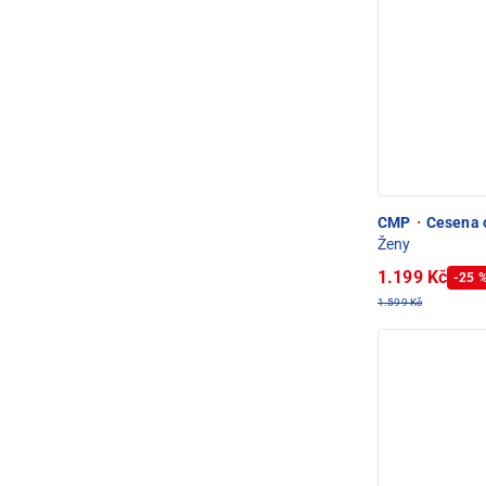
CMP
·
Cesena o
Ženy
1.199 Kč
-25 
1.599 Kč