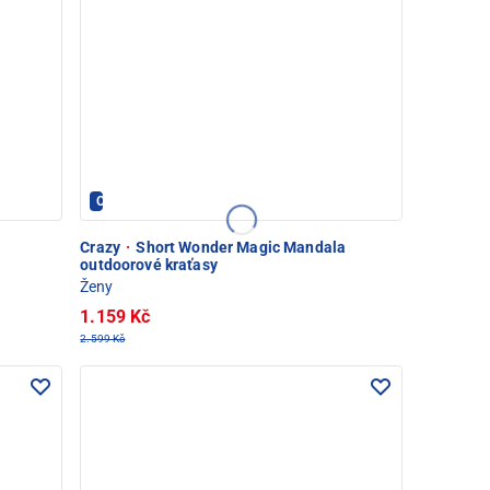
Crazy - PEC POD SNĚŽKOU
Crazy
·
Short Wonder Magic Mandala
outdoorové kraťasy
Ženy
1.159 Kč
2.599 Kč