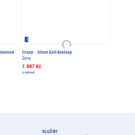
Crazy - PEC POD SNĚŽKOU
tdoorové
Crazy
·
Short Exit kraťasy
Ženy
1.887 Kč
2.359 Kč
SLUŽBY