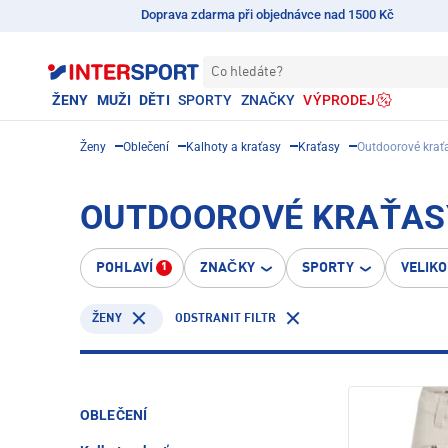
Doprava zdarma při objednávce nad 1500 Kč
Co hledáte?
ŽENY
MUŽI
DĚTI
SPORTY
ZNAČKY
VÝPRODEJ
Ženy
Oblečení
Kalhoty a kraťasy
Kraťasy
Outdoorové krať
OUTDOOROVÉ KRAŤASY
POHLAVÍ
ZNAČKY
SPORTY
VELIK
1
ODSTRANIT FILTR
ŽENY
OBLEČENÍ