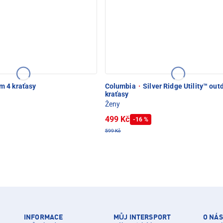
D SNĚŽKOU
 4 kraťasy
Columbia
·
Silver Ridge Utility™ ou
kraťasy
Ženy
499 Kč
-16 %
599 Kč
INFORMACE
MŮJ INTERSPORT
O NÁS