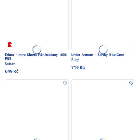
Novinka
Erima
·
Intro Shorts Pán.kraùasy 100%
Under Armour
·
Šortky HeatGear
PES
Ženy
Unisex
719 Kč
649 Kč