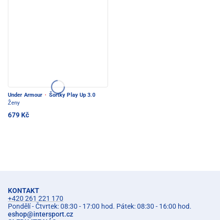
Under Armour
·
Šortky Play Up 3.0
Ženy
679 Kč
KONTAKT
+420 261 221 170
Pondělí - Čtvrtek: 08:30 - 17:00 hod. Pátek: 08:30 - 16:00 hod.
eshop
@
intersport.cz