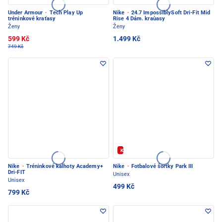
Under Armour
·
Tech Play Up
Nike
·
24.7 ImpossiblySoft Dri-Fit Mid
tréninkové kraťasy
Rise 4 Dám. kraùasy
Ženy
Ženy
599 Kč
1.499 Kč
749 Kč
Kód: FOTBAL20
Nike
·
Tréninkové kalhoty Academy+
Nike
·
Fotbalové šortky Park III
Dri-FIT
Unisex
Unisex
499 Kč
799 Kč