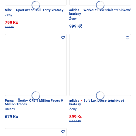
Nike
·
Sportswear Chill Terry kraťasy
adidas
·
Workout Essentials tréninkové
kraťasy
Ženy
Ženy
799 Kč
999 Kč
999 Kč
Puma
·
Šortky ÖFB 9 Million Faces 9
adidas
·
Soft Lux Loose tréninkové
Million Traces
kraťasy
Unisex
Ženy
679 Kč
899 Kč
1.199 Kč