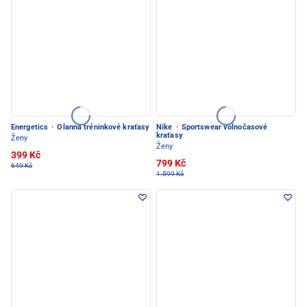
Energetics
·
Olanna tréninkové kraťasy
Nike
·
Sportswear volnočasové
kraťasy
Ženy
Ženy
399 Kč
799 Kč
649 Kč
1.599 Kč