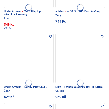
Under Armour
·
Tech Play Up
adidas
·
W 3S SJ SHO Dám.kraùasy
tréninkové kraťasy
Ženy
Ženy
749 Kč
349 Kč
799 Kč
Under Armour
·
Šortky Play Up 3.0
Nike
·
Fotbalové šortky Dri-FIT Strike
Ženy
Unisex
629 Kč
969 Kč