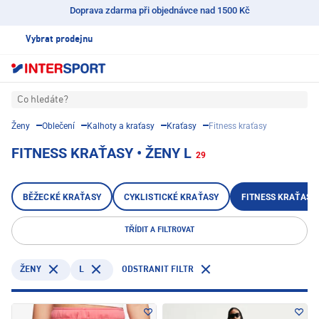
Doprava zdarma při objednávce nad 1500 Kč
Vybrat prodejnu
Co hledáte?
Ženy
Oblečení
Kalhoty a kraťasy
Kraťasy
Fitness kraťasy
FITNESS KRAŤASY • ŽENY L
29
BĚŽECKÉ KRAŤASY
CYKLISTICKÉ KRAŤASY
FITNESS KRAŤASY
TŘÍDIT A FILTROVAT
L
ODSTRANIT FILTR
ŽENY