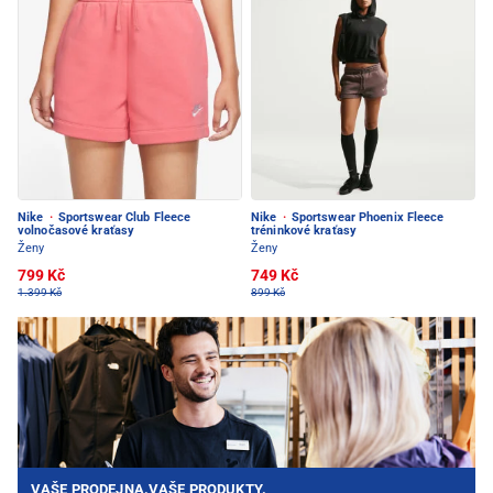
Nike
·
Sportswear Club Fleece
Nike
·
Sportswear Phoenix Fleece
volnočasové kraťasy
tréninkové kraťasy
Ženy
Ženy
799 Kč
749 Kč
1.399 Kč
899 Kč
VAŠE PRODEJNA.VAŠE PRODUKTY.