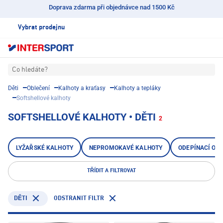
Doprava zdarma při objednávce nad 1500 Kč
Vybrat prodejnu
Co hledáte?
Děti
Oblečení
Kalhoty a kraťasy
Kalhoty a tepláky
Softshellové kalhoty
SOFTSHELLOVÉ KALHOTY • DĚTI
2
LYŽAŘSKÉ KALHOTY
NEPROMOKAVÉ KALHOTY
ODEPÍNACÍ OU
TŘÍDIT A FILTROVAT
ODSTRANIT FILTR
DĚTI