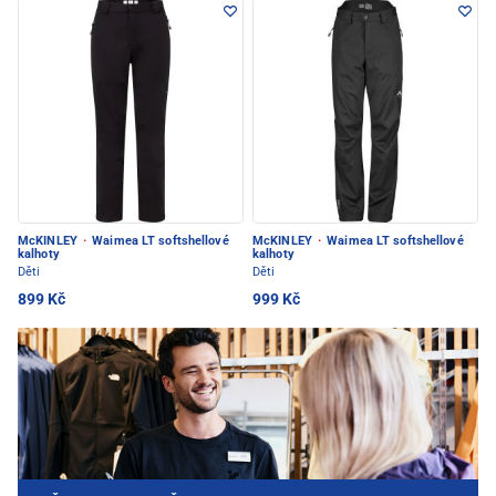
McKINLEY
·
Waimea LT softshellové
McKINLEY
·
Waimea LT softshellové
kalhoty
kalhoty
Děti
Děti
899 Kč
999 Kč