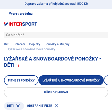
Doprava zdarma při objednávce nad 1500 Kč
Vybrat prodejnu
Co hledáte?
Děti
Oblečení
Doplňky
Ponožky a štulpny
Lyžařské a snowboardové ponožky
LYŽAŘSKÉ A SNOWBOARDOVÉ PONOŽKY •
DĚTI
16
FITNESS PONOŽKY
LYŽAŘSKÉ A SNOWBOARDOVÉ PONOŽKY
OU
TŘÍDIT A FILTROVAT
ODSTRANIT FILTR
DĚTI