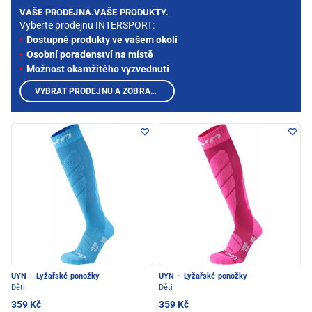
VAŠE PRODEJNA.VAŠE PRODUKTY.
Vyberte prodejnu INTERSPORT:
Dostupné produkty ve vašem okolí
Osobní poradenství na místě
Možnost okamžitého vyzvednutí
VYBRAT PRODEJNU A ZOBRAZIT PRODUKTY
UYN
·
Lyžařské ponožky
UYN
·
Lyžařské ponožky
Děti
Děti
359 Kč
359 Kč