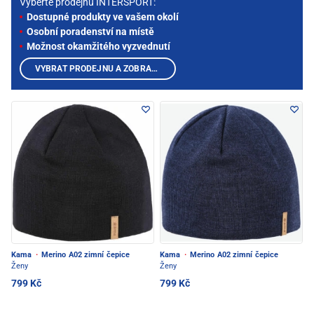
Vyberte prodejnu INTERSPORT:
Dostupné produkty ve vašem okolí
Osobní poradenství na místě
Možnost okamžitého vyzvednutí
VYBRAT PRODEJNU A ZOBRAZIT PRODUKTY
Kama
·
Merino A02 zimní čepice
Kama
·
Merino A02 zimní čepice
Ženy
Ženy
799 Kč
799 Kč