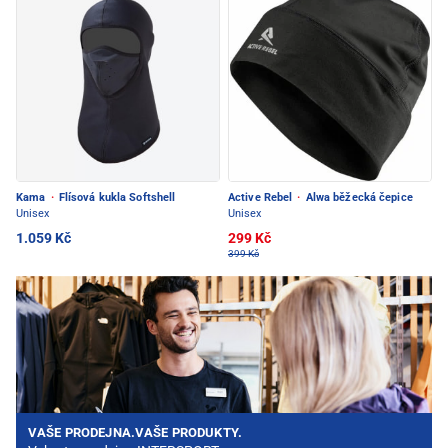
Kama
·
Flísová kukla Softshell
Active Rebel
·
Alwa běžecká čepice
Unisex
Unisex
1.059 Kč
299 Kč
399 Kč
VAŠE PRODEJNA.VAŠE PRODUKTY.