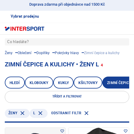
Doprava zdarma při objednávce nad 1500 Kč
Vybrat prodejnu
Co hledáte?
Ženy
Oblečení
Doplňky
Pokrývky hlavy
Zimní čepice a kulichy
ZIMNÍ ČEPICE A KULICHY • ŽENY L
4
HLEDÍ
KLOBOUKY
KUKLY
KŠILTOVKY
ZIMNÍ ČEPICE 
TŘÍDIT A FILTROVAT
L
ODSTRANIT FILTR
ŽENY