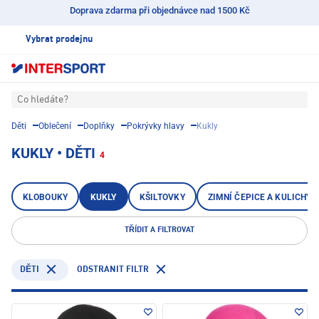
Doprava zdarma při objednávce nad 1500 Kč
Vybrat prodejnu
Co hledáte?
Děti
Oblečení
Doplňky
Pokrývky hlavy
Kukly
KUKLY • DĚTI
4
KLOBOUKY
KUKLY
KŠILTOVKY
ZIMNÍ ČEPICE A KULICHY
TŘÍDIT A FILTROVAT
ODSTRANIT FILTR
DĚTI