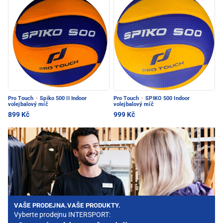
Pro Touch
·
Spiko 500 II Indoor
Pro Touch
·
SPIKO 500 Indoor
volejbalový míč
volejbalový míč
899 Kč
999 Kč
VAŠE PRODEJNA.VAŠE PRODUKTY.
Vyberte prodejnu INTERSPORT: