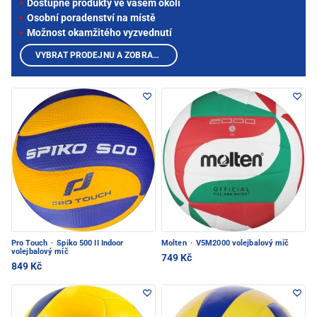
Dostupné produkty ve vašem okolí
Osobní poradenství na místě
Možnost okamžitého vyzvednutí
VYBRAT PRODEJNU A ZOBRAZIT PRODUKTY
Pro Touch
·
Spiko 500 II Indoor
Molten
·
V5M2000 volejbalový míč
volejbalový míč
749 Kč
849 Kč