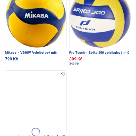
Mikasa
·
V360W Volejbalový míč
Pro Touch
·
Spiko 300 volejbalový míč
799 Kč
399 Kč
549 Kč