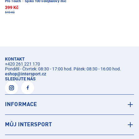
Pro Touch
·
Spiko 100 volejbalový míč
399 Kč
549 Kč
KONTAKT
+420 261 221 170
Pondělí - Čtvrtek: 08:30 - 17:00 hod. Pátek: 08:30 - 16:00 hod.
eshop
@
intersport.cz
SLEDUJTE NÁS
INFORMACE
MŮJ INTERSPORT