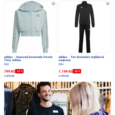
adidas
·
Seasonal Essentials French
adidas
·
Tiro Essentials tepláková
Terry mikina
souprava
Děti
Děti
799 Kč
1.199 Kč
-27 %
-20 %
1.099 Kč
1.499 Kč