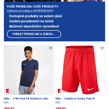
VAŠE PRODEJNA.VAŠE PRODUKTY.
Vyberte prodejnu INTERSPORT:
Dostupné produkty ve vašem okolí
Osobní poradenství na místě
Možnost okamžitého vyzvednutí
VYBRAT PRODEJNU A ZOBRAZIT PRODUKTY
Kód: FOTBAL20
Kód: FOTBAL20
Nike
·
Y Nk Park VII fotbalové triko
Nike
·
Fotbalové šortky Park III
Děti
Děti
399 Kč
299 Kč