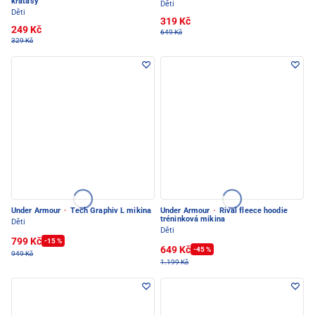
kraťasy
Děti
Děti
319 Kč
249 Kč
649 Kč
329 Kč
Under Armour
·
Tech Graphiv L mikina
Under Armour
·
Rival fleece hoodie
tréninková mikina
Děti
Děti
799 Kč
-15 %
649 Kč
-45 %
949 Kč
1.199 Kč