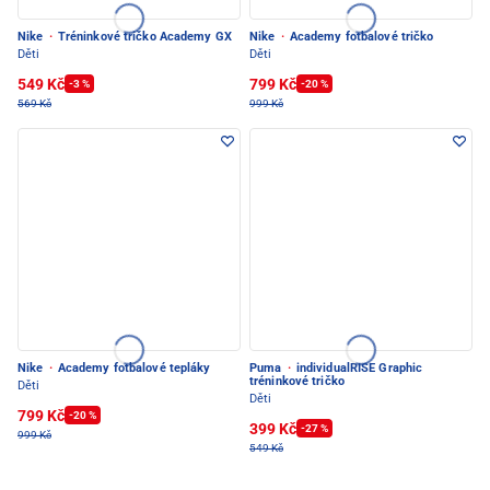
Nike
·
Tréninkové tričko Academy GX
Nike
·
Academy fotbalové tričko
Děti
Děti
549 Kč
799 Kč
-3 %
-20 %
569 Kč
999 Kč
Nike
·
Academy fotbalové tepláky
Puma
·
individualRISE Graphic
tréninkové tričko
Děti
Děti
799 Kč
-20 %
399 Kč
-27 %
999 Kč
549 Kč