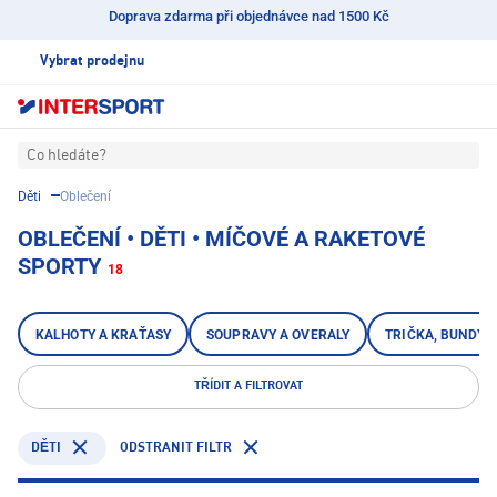
Doprava zdarma při objednávce nad 1500 Kč
Vybrat prodejnu
Co hledáte?
Děti
Oblečení
OBLEČENÍ • DĚTI • MÍČOVÉ A RAKETOVÉ
SPORTY
18
KALHOTY A KRAŤASY
SOUPRAVY A OVERALY
TRIČKA, BUNDY, 
TŘÍDIT A FILTROVAT
ODSTRANIT FILTR
DĚTI