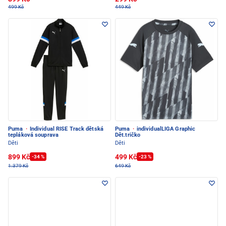
499 Kč
449 Kč
Puma
·
Individual RISE Track dětská
Puma
·
individualLIGA Graphic
tepláková souprava
Dět.tričko
Děti
Děti
899 Kč
499 Kč
-34 %
-23 %
1.379 Kč
649 Kč