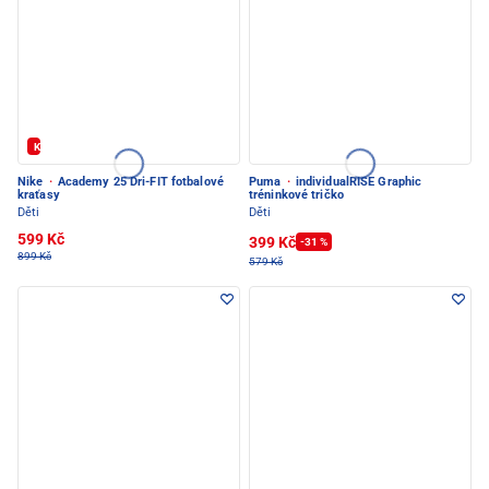
Kód: FOTBAL20
Nike
·
Academy 25 Dri-FIT fotbalové
Puma
·
individualRISE Graphic
kraťasy
tréninkové tričko
Děti
Děti
599 Kč
399 Kč
-31 %
899 Kč
579 Kč