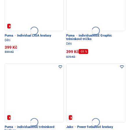
Kód: FOTBAL20
Puma
·
Individual LIGA kraťasy
Puma
·
individualRISE Graphic
tréninkové tričko
Děti
Děti
399 Kč
399 Kč
-31 %
599 Kč
579 Kč
Kód: FOTBAL20
Kód: FOTBAL20
Puma
·
individualRISE tréninkové
Jako
·
Power fotbalové kraťasy