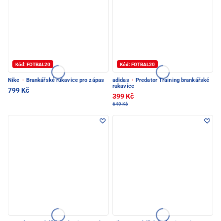
Kód: FOTBAL20
Kód: FOTBAL20
Nike
·
Brankářské rukavice pro zápas
adidas
·
Predator Training brankářské
rukavice
799 Kč
399 Kč
649 Kč