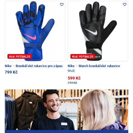
Kód: FOTBAL20
Kód: FOTBAL20
Nike
·
Brankářské rukavice pro zápas
Nike
·
Match brankářské rukavice
Muži
799 Kč
599 Kč
749 Kč