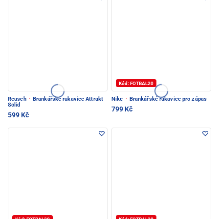
Kód: FOTBAL20
Reusch
·
Brankářské rukavice Attrakt
Nike
·
Brankářské rukavice pro zápas
Solid
799 Kč
599 Kč