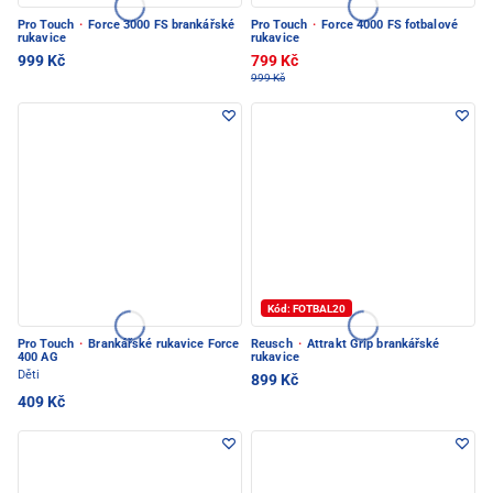
Pro Touch
·
Force 3000 FS brankářské
Pro Touch
·
Force 4000 FS fotbalové
rukavice
rukavice
999 Kč
799 Kč
999 Kč
Kód: FOTBAL20
Pro Touch
·
Brankářské rukavice Force
Reusch
·
Attrakt Grip brankářské
400 AG
rukavice
Děti
899 Kč
409 Kč