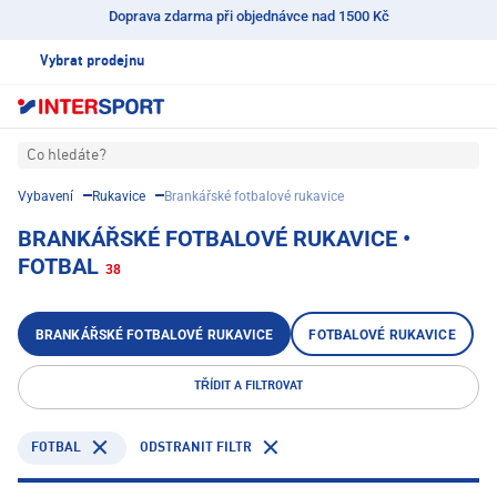
Doprava zdarma při objednávce nad 1500 Kč
Vybrat prodejnu
Co hledáte?
Vybavení
Rukavice
Brankářské fotbalové rukavice
BRANKÁŘSKÉ FOTBALOVÉ RUKAVICE •
FOTBAL
38
BRANKÁŘSKÉ FOTBALOVÉ RUKAVICE
FOTBALOVÉ RUKAVICE
TŘÍDIT A FILTROVAT
FOTBAL
ODSTRANIT FILTR