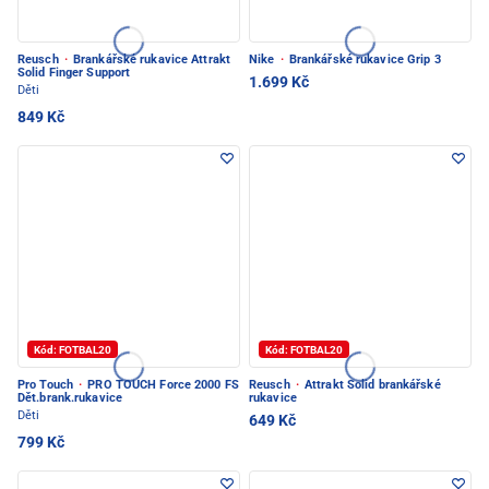
Reusch
·
Brankářské rukavice Attrakt
Nike
·
Brankářské rukavice Grip 3
Solid Finger Support
1.699 Kč
Děti
849 Kč
Kód: FOTBAL20
Kód: FOTBAL20
Pro Touch
·
PRO TOUCH Force 2000 FS
Reusch
·
Attrakt Solid brankářské
Dět.brank.rukavice
rukavice
Děti
649 Kč
799 Kč