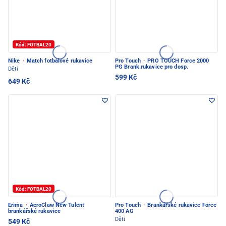
Kód: FOTBAL20
Nike
·
Match fotbalové rukavice
Pro Touch
·
PRO TOUCH Force 2000
PG Brank.rukavice pro dosp.
Děti
599 Kč
649 Kč
Kód: FOTBAL20
Erima
·
AeroClaw New Talent
Pro Touch
·
Brankářské rukavice Force
brankářské rukavice
400 AG
Děti
549 Kč