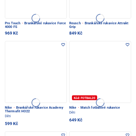
Pro Touch
·
Brankářské rukavice Force
Reusch
·
Brankářské rukavice Attrakt
4000 FS
Grip
969 Kč
849 Kč
Kód: FOTBAL20
Nike
·
Brankářské rukavice Academy
Nike
·
Match fotbalové rukavice
Thermafit HO22
Děti
Děti
649 Kč
599 Kč