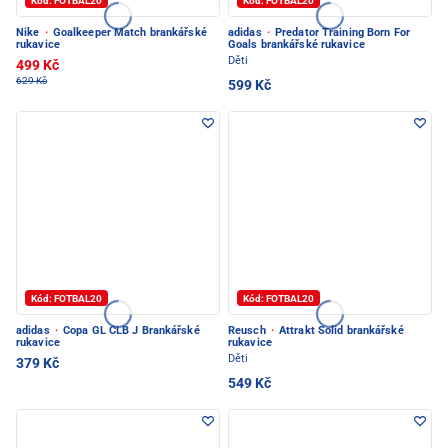
Kód: FOTBAL20
Kód: FOTBAL20
Nike
·
Goalkeeper Match brankářské
adidas
·
Predator Training Born For
rukavice
Goals brankářské rukavice
Děti
499 Kč
629 Kč
599 Kč
Kód: FOTBAL20
Kód: FOTBAL20
adidas
·
Copa GL CLB J Brankářské
Reusch
·
Attrakt Solid brankářské
rukavice
rukavice
Děti
379 Kč
549 Kč