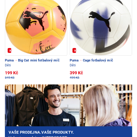
Kód: FOTBAL20
Kód: FOTBAL20
Puma
·
Big Cat mini fotbalový míč
Puma
·
Cage fotbalový míč
Děti
Děti
199 Kč
399 Kč
349 Kč
499 Kč
VAŠE PRODEJNA.VAŠE PRODUKTY.