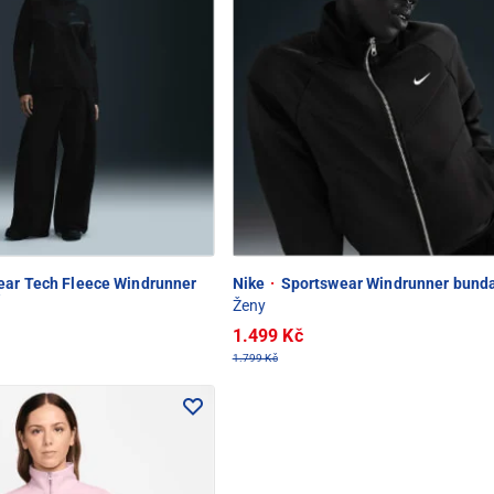
ar Tech Fleece Windrunner
Nike
·
Sportswear Windrunner bund
í
Ženy
1.499 Kč
1.799 Kč