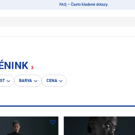
FAQ – Často kladené dotazy
RÉNINK
3
OST
BARVA
CENA