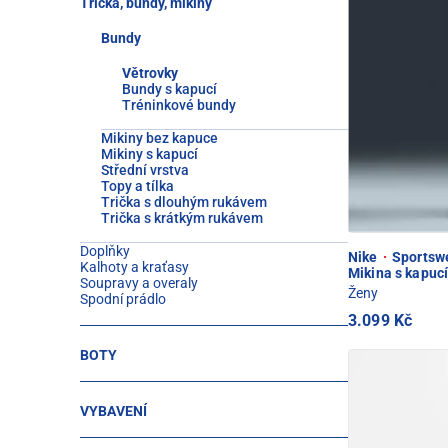
Trička, bundy, mikiny
Bundy
Větrovky
Bundy s kapucí
Tréninkové bundy
Mikiny bez kapuce
Mikiny s kapucí
Střední vrstva
Topy a tílka
Trička s dlouhým rukávem
Trička s krátkým rukávem
Doplňky
Nike
·
Sportswe
Kalhoty a kraťasy
Mikina s kapuc
Soupravy a overaly
Ženy
Spodní prádlo
3.099 Kč
BOTY
VYBAVENÍ