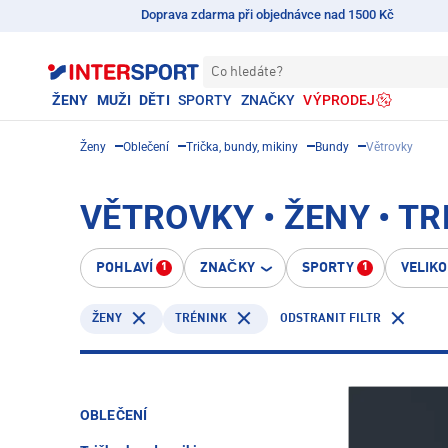
Doprava zdarma při objednávce nad 1500 Kč
Co hledáte?
ŽENY
MUŽI
DĚTI
SPORTY
ZNAČKY
VÝPRODEJ
Ženy
Oblečení
Trička, bundy, mikiny
Bundy
Větrovky
VĚTROVKY • ŽENY • T
POHLAVÍ
ZNAČKY
SPORTY
VELIK
1
1
TRÉNINK
ODSTRANIT FILTR
ŽENY
OBLEČENÍ