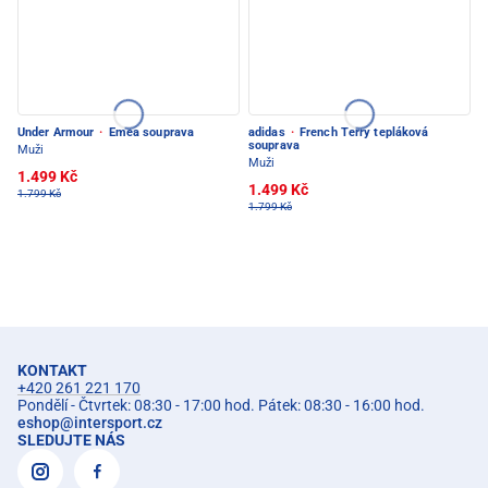
Under Armour
·
Emea souprava
adidas
·
French Terry tepláková
souprava
Muži
Muži
1.499 Kč
1.499 Kč
1.799 Kč
1.799 Kč
KONTAKT
+420 261 221 170
Pondělí - Čtvrtek: 08:30 - 17:00 hod. Pátek: 08:30 - 16:00 hod.
eshop
@
intersport.cz
SLEDUJTE NÁS