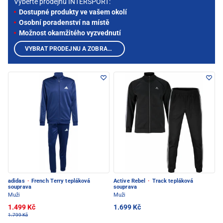
Vyberte prodejnu INTERSPORT:
Dostupné produkty ve vašem okolí
Osobní poradenství na místě
Možnost okamžitého vyzvednutí
VYBRAT PRODEJNU A ZOBRAZIT PRODUKTY
adidas
·
French Terry tepláková
Active Rebel
·
Track tepláková
souprava
souprava
Muži
Muži
1.499 Kč
1.699 Kč
1.799 Kč