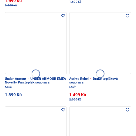
1.699 Kč
1.699 Kč
2.199 Kč
Under Armour
·
UNDER ARMOUR EMEA
Active Rebel
·
Drake tepláková
Novelty Pán.teplák.souprava
souprava
Muži
Muži
1.899 Kč
1.499 Kč
2.099 Kč