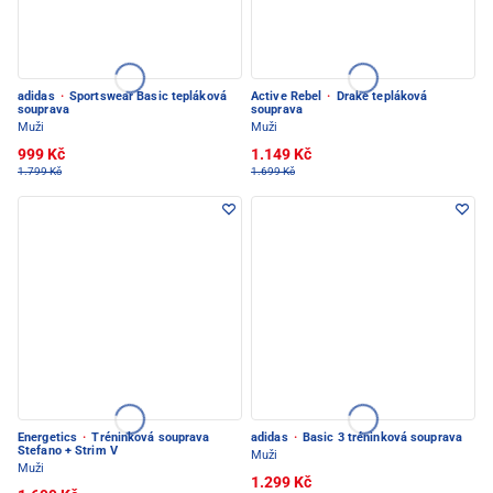
adidas
·
Sportswear Basic tepláková
Active Rebel
·
Drake tepláková
souprava
souprava
Muži
Muži
999 Kč
1.149 Kč
1.799 Kč
1.699 Kč
Energetics
·
Tréninková souprava
adidas
·
Basic 3 tréninková souprava
Stefano + Strim V
Muži
Muži
1.299 Kč