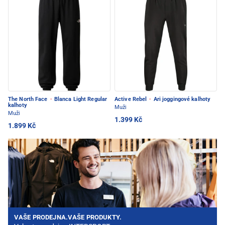
The North Face
·
Blanca Light Regular
Active Rebel
·
Ari joggingové kalhoty
kalhoty
Muži
Muži
1.399 Kč
1.899 Kč
VAŠE PRODEJNA.VAŠE PRODUKTY.