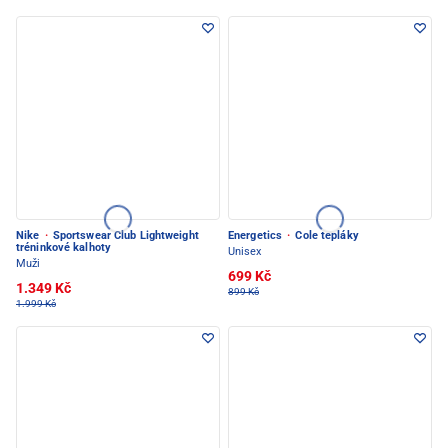
Nike
·
Sportswear Club Lightweight
Energetics
·
Cole tepláky
tréninkové kalhoty
Unisex
Muži
699 Kč
1.349 Kč
899 Kč
1.999 Kč