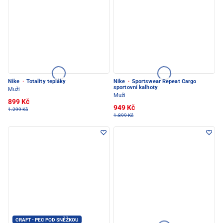
Nike
·
Totality tepláky
Nike
·
Sportswear Repeat Cargo
sportovní kalhoty
Muži
Muži
899 Kč
949 Kč
1.299 Kč
1.899 Kč
CRAFT - PEC POD SNĚŽKOU