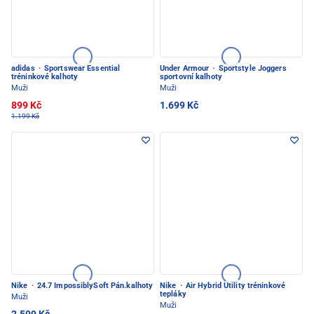
adidas
·
Sportswear Essential
Under Armour
·
Sportstyle Joggers
tréninkové kalhoty
sportovní kalhoty
Muži
Muži
899 Kč
1.699 Kč
1.199 Kč
Nike
·
24.7 ImpossiblySoft Pán.kalhoty
Nike
·
Air Hybrid Utility tréninkové
tepláky
Muži
Muži