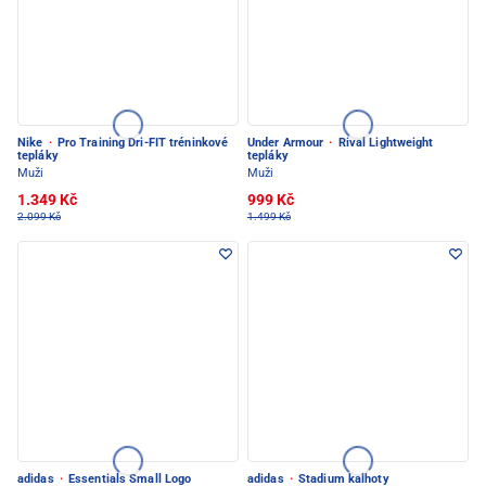
Nike
·
Pro Training Dri-FIT tréninkové
Under Armour
·
Rival Lightweight
tepláky
tepláky
Muži
Muži
1.349 Kč
999 Kč
2.099 Kč
1.499 Kč
adidas
·
Essentials Small Logo
adidas
·
Stadium kalhoty