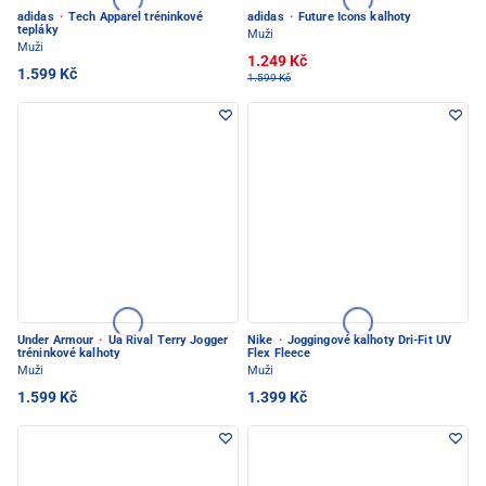
adidas
·
Tech Apparel tréninkové
adidas
·
Future Icons kalhoty
tepláky
Muži
Muži
1.249 Kč
1.599 Kč
1.599 Kč
Under Armour
·
Ua Rival Terry Jogger
Nike
·
Joggingové kalhoty Dri-Fit UV
tréninkové kalhoty
Flex Fleece
Muži
Muži
1.599 Kč
1.399 Kč