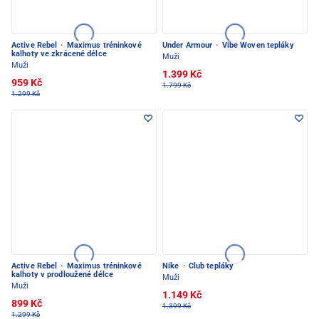
Active Rebel
·
Maximus tréninkové
Under Armour
·
Vibe Woven tepláky
kalhoty ve zkrácené délce
Muži
Muži
1.399 Kč
959 Kč
1.799 Kč
1.299 Kč
Active Rebel
·
Maximus tréninkové
Nike
·
Club tepláky
kalhoty v prodloužené délce
Muži
Muži
1.149 Kč
899 Kč
1.399 Kč
1.299 Kč