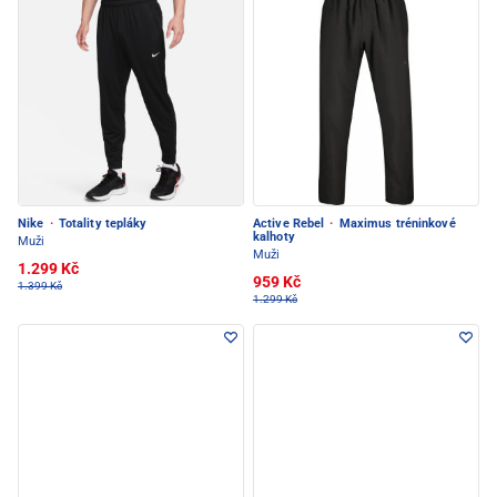
Nike
·
Totality tepláky
Active Rebel
·
Maximus tréninkové
kalhoty
Muži
Muži
1.299 Kč
959 Kč
1.399 Kč
1.299 Kč