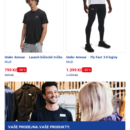
Under Armour
·
Launch běžecké tričko
Under Armour
·
Fly Fast 3.0 legíny
Muži
Muži
799 Kč
1.399 Kč
-20 %
-22 %
999 Kč
1.799 Kč
VAŠE PRODEJNA.VAŠE PRODUKTY.