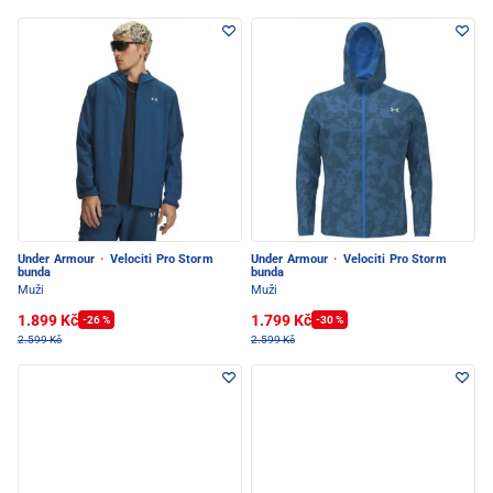
Under Armour
·
Velociti Pro Storm
Under Armour
·
Velociti Pro Storm
bunda
bunda
Muži
Muži
1.899 Kč
1.799 Kč
-26 %
-30 %
2.599 Kč
2.599 Kč