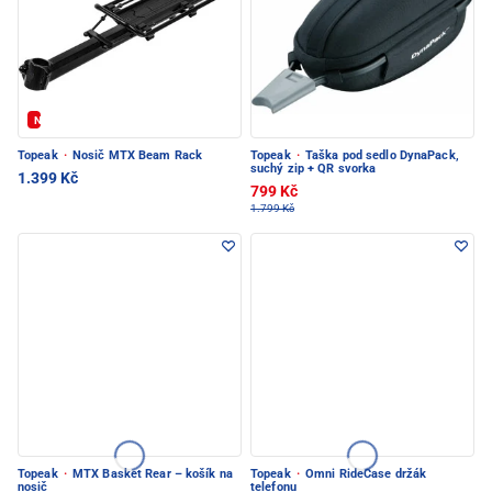
Novinka
Topeak
·
Nosič MTX Beam Rack
Topeak
·
Taška pod sedlo DynaPack,
suchý zip + QR svorka
1.399 Kč
799 Kč
1.799 Kč
Topeak
·
MTX Basket Rear – košík na
Topeak
·
Omni RideCase držák
nosič
telefonu