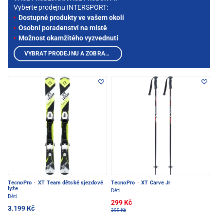
Vyberte prodejnu INTERSPORT:
Dostupné produkty ve vašem okolí
Osobní poradenství na místě
Možnost okamžitého vyzvednutí
VYBRAT PRODEJNU A ZOBRAZIT PRODUKTY
TecnoPro
·
XT Team dětské sjezdové
TecnoPro
·
XT Carve Jr
lyže
Děti
Děti
299 Kč
3.199 Kč
399 Kč