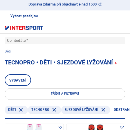
Doprava zdarma při objednávce nad 1500 Kč
Vybrat prodejnu
Co hledáte?
Děti
TECNOPRO • DĚTI • SJEZDOVÉ LYŽOVÁNÍ
4
VYBAVENÍ
TŘÍDIT A FILTROVAT
TECNOPRO
ODSTRANI
DĚTI
SJEZDOVÉ LYŽOVÁNÍ