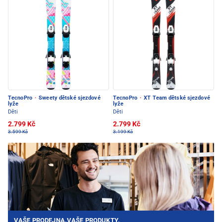
TecnoPro
·
Sweety dětské sjezdové
TecnoPro
·
XT Team dětské sjezdové
lyže
lyže
Děti
Děti
2.799 Kč
2.799 Kč
3.599 Kč
3.199 Kč
VAŠE PRODEJNA.VAŠE PRODUKTY.