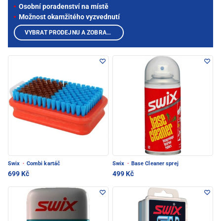
Osobní poradenství na místě
Možnost okamžitého vyzvednutí
VYBRAT PRODEJNU A ZOBRAZIT PRODUKTY
Swix
·
Combi kartáč
Swix
·
Base Cleaner sprej
699 Kč
499 Kč