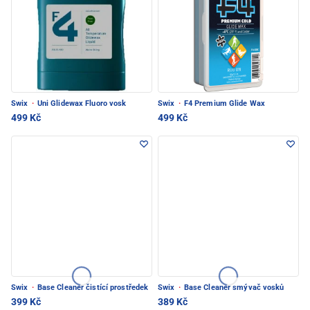
Swix
·
Uni Glidewax Fluoro vosk
Swix
·
F4 Premium Glide Wax
499 Kč
499 Kč
Swix
·
Base Cleaner čistící prostředek
Swix
·
Base Cleaner smývač vosků
399 Kč
389 Kč