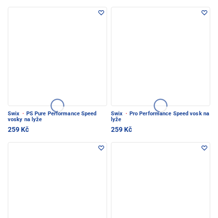
Swix
·
PS Pure Performance Speed
Swix
·
Pro Performance Speed vosk na
vosky na lyže
lyže
259 Kč
259 Kč