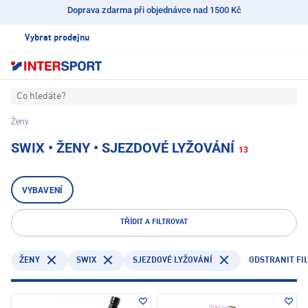
Doprava zdarma při objednávce nad 1500 Kč
Vybrat prodejnu
Co hledáte?
Ženy
SWIX • ŽENY • SJEZDOVÉ LYŽOVÁNÍ
13
VYBAVENÍ
TŘÍDIT A FILTROVAT
SWIX
ODSTRANIT FI
ŽENY
SJEZDOVÉ LYŽOVÁNÍ