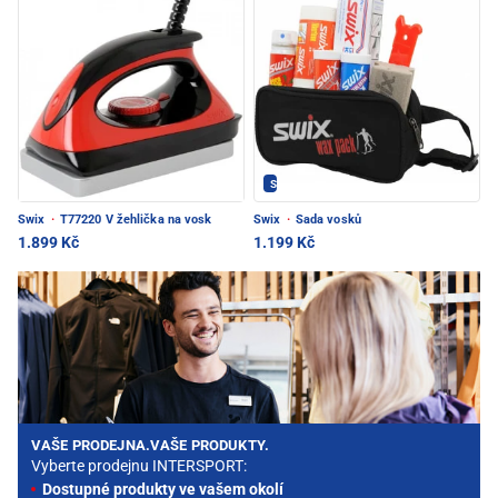
SWIX - PEC POD SNĚŽKOU
Swix
·
T77220 V žehlička na vosk
Swix
·
Sada vosků
1.899 Kč
1.199 Kč
VAŠE PRODEJNA.VAŠE PRODUKTY.
Vyberte prodejnu INTERSPORT:
Dostupné produkty ve vašem okolí