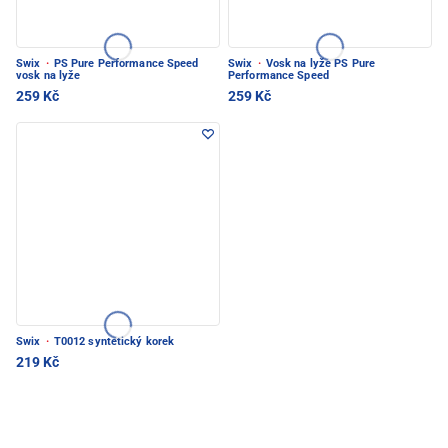
Swix
·
PS Pure Performance Speed
Swix
·
Vosk na lyže PS Pure
vosk na lyže
Performance Speed
259 Kč
259 Kč
Swix
·
T0012 syntetický korek
219 Kč