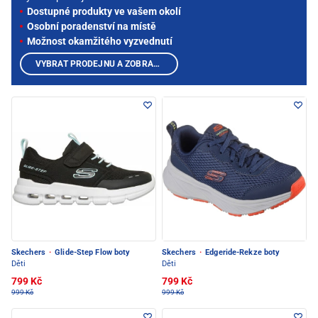
Dostupné produkty ve vašem okolí
Osobní poradenství na místě
Možnost okamžitého vyzvednutí
VYBRAT PRODEJNU A ZOBRAZIT PRODUKTY
Skechers
·
Glide-Step Flow boty
Skechers
·
Edgeride-Rekze boty
Děti
Děti
799 Kč
799 Kč
999 Kč
999 Kč