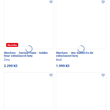
Novinka
Skechers
·
Contour Foam - Golden
Skechers
·
Uno-Suited On Air
Hour volnočasové boty
volnočasové boty
Ženy
Muži
2.299 Kč
1.999 Kč