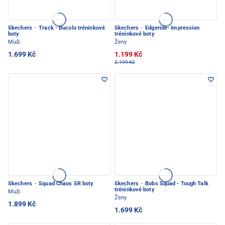
Skechers
·
Track - Bucolo tréninkové
Skechers
·
Edgeride- Impression
boty
tréninkové boty
Muži
Ženy
1.699 Kč
1.199 Kč
2.199 Kč
Skechers
·
Squad Chaos SR boty
Skechers
·
Bobs Squad - Tough Talk
tréninkové boty
Muži
Ženy
1.899 Kč
1.699 Kč