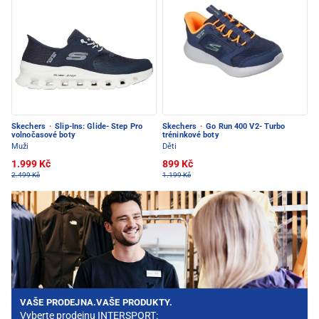
Skechers
·
Slip-Ins: Glide- Step Pro
Skechers
·
Go Run 400 V2- Turbo
volnočasové boty
tréninkové boty
Muži
Děti
1.999 Kč
899 Kč
2.499 Kč
1.199 Kč
VAŠE PRODEJNA.VAŠE PRODUKTY.
Vyberte prodejnu INTERSPORT: