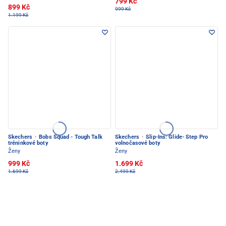
799 Kč
899 Kč
999 Kč
1.199 Kč
Skechers
·
Bobs Squad - Tough Talk
Skechers
·
Slip-Ins: Glide- Step Pro
tréninkové boty
volnočasové boty
Ženy
Ženy
999 Kč
1.699 Kč
1.699 Kč
2.499 Kč