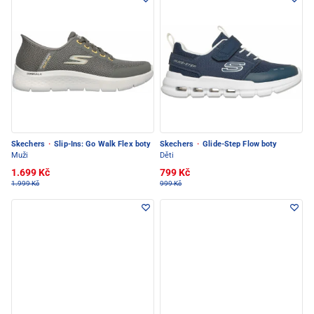
Skechers
·
Slip-Ins: Go Walk Flex boty
Skechers
·
Glide-Step Flow boty
Muži
Děti
1.699 Kč
799 Kč
1.999 Kč
999 Kč