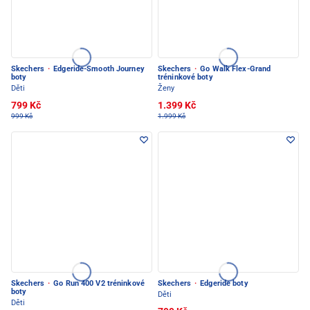
Skechers
·
Edgeride-Smooth Journey
Skechers
·
Go Walk Flex-Grand
boty
tréninkové boty
Děti
Ženy
799 Kč
1.399 Kč
999 Kč
1.999 Kč
Skechers
·
Go Run 400 V2 tréninkové
Skechers
·
Edgeride boty
boty
Děti
Děti