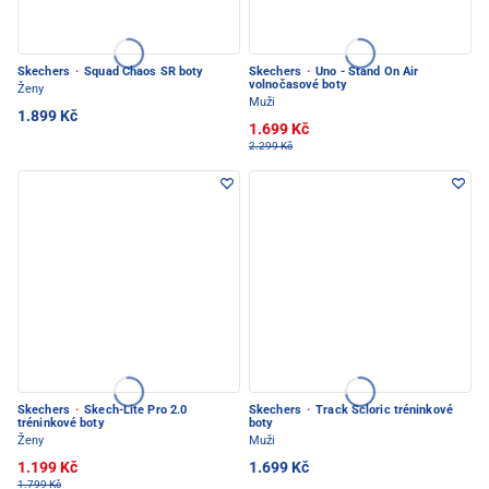
Skechers
·
Squad Chaos SR boty
Skechers
·
Uno - Stand On Air
volnočasové boty
Ženy
Muži
1.899 Kč
1.699 Kč
2.299 Kč
Skechers
·
Skech-Lite Pro 2.0
Skechers
·
Track Scloric tréninkové
tréninkové boty
boty
Ženy
Muži
1.199 Kč
1.699 Kč
1.799 Kč