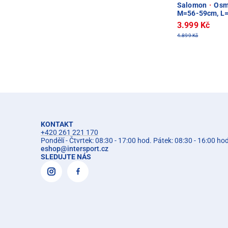
Salomon
·
Osmo
M=56-59cm, L
3.999 Kč
4.899 Kč
KONTAKT
+420 261 221 170
Pondělí - Čtvrtek: 08:30 - 17:00 hod. Pátek: 08:30 - 16:00 ho
eshop
@
intersport.cz
SLEDUJTE NÁS