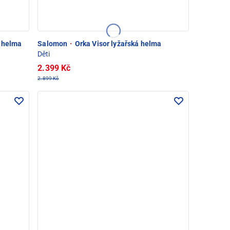
á helma
Salomon
·
Orka Visor lyžařská helma
Děti
2.399 Kč
2.899 Kč