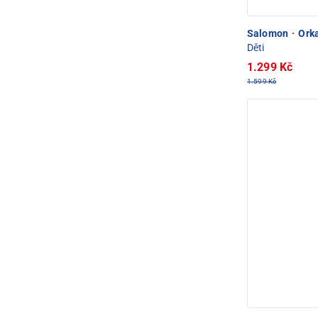
Salomon
·
Orka
Děti
1.299 Kč
1.599 Kč