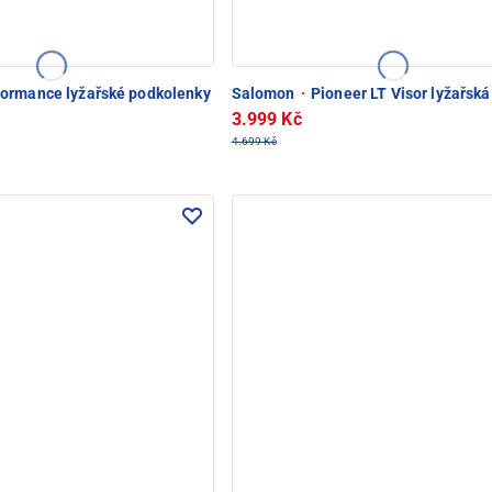
ormance lyžařské podkolenky
Salomon
·
Pioneer LT Visor lyžařsk
3.999 Kč
4.699 Kč