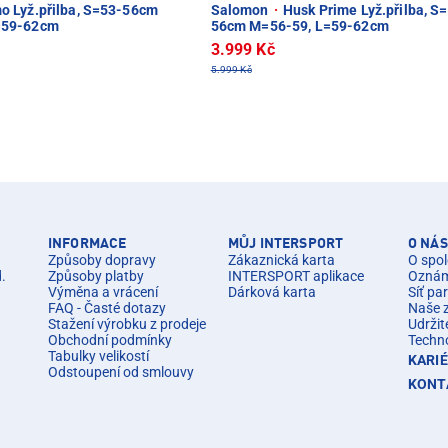
 Lyž.přilba, S=53-56cm
Salomon
·
Husk Prime Lyž.přilba, S
=59-62cm
56cm M=56-59, L=59-62cm
3.999 Kč
5.999 Kč
INFORMACE
MŮJ INTERSPORT
O NÁS
Způsoby dopravy
Zákaznická karta
O spol
d.
Způsoby platby
INTERSPORT aplikace
Oznáme
Výměna a vrácení
Dárková karta
Síť pa
FAQ - Časté dotazy
Naše 
Stažení výrobku z prodeje
Udržit
Obchodní podmínky
Techn
Tabulky velikostí
KARI
Odstoupení od smlouvy
KONT