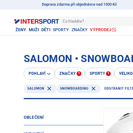
Doprava zdarma při objednávce nad 1500 Kč
Co hledáte?
ŽENY
MUŽI
DĚTI
SPORTY
ZNAČKY
VÝPRODEJ
SALOMON • SNOWBOA
POHLAVÍ
ZNAČKY
SPORTY
VELIK
1
1
SALOMON
SNOWBOARDING
ODSTRANIT FILT
OBLEČENÍ