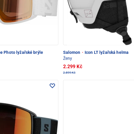
e Photo lyžařské brýle
Salomon
·
Icon LT lyžařská helma
Ženy
2.299 Kč
2.899 Kč