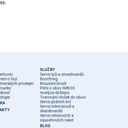
=53-
SLUŽBY
ečnosti
Servis lyží a snowboardů
ní o fúzi
Bootfiting
rtnerských prodejen
Broušení bruslí
značky
Péče o obuv IMBOX
elnost
Analýza došlapu
ologie
Tvarování vložek do obuvi
Servis jízdních kol
ÉRA
Servis inline bruslí a
AKTY
skateboardů
Servis tenisových a
squashových raket
BLOG