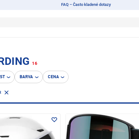
FAQ – Často kladené dotazy
RDING
16
OST
BARVA
CENA
R